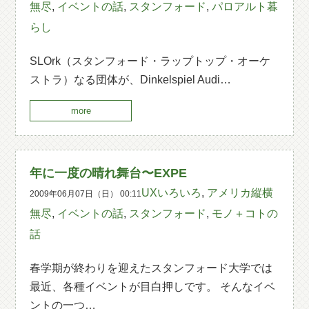
無尽
,
イベントの話
,
スタンフォード
,
パロアルト暮
らし
SLOrk（スタンフォード・ラップトップ・オーケ
ストラ）なる団体が、Dinkelspiel Audi…
more
年に一度の晴れ舞台〜EXPE
UXいろいろ
,
アメリカ縦横
2009年06月07日（日） 00:11
無尽
,
イベントの話
,
スタンフォード
,
モノ＋コトの
話
春学期が終わりを迎えたスタンフォード大学では
最近、各種イベントが目白押しです。 そんなイベ
ントの一つ…