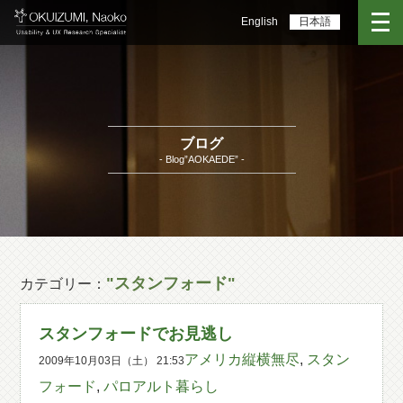
English
日本語
ブログ
- Blog”AOKAEDE” -
"スタンフォード"
カテゴリー：
スタンフォードでお見逃し
アメリカ縦横無尽
,
スタン
2009年10月03日（土） 21:53
フォード
,
パロアルト暮らし