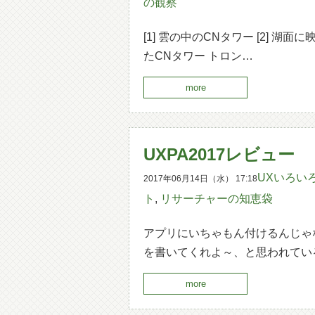
の観察
[1] 雲の中のCNタワー [2] 湖面
たCNタワー トロン…
more
UXPA2017レビュー
UXいろい
2017年06月14日（水） 17:18
ト
,
リサーチャーの知恵袋
アプリにいちゃもん付けるんじゃ
を書いてくれよ～、と思われてい
more