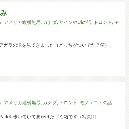
組み
ろ
,
アメリカ縦横無尽
,
カナダ
,
サインやUIの話
,
トロント
,
モ
アガラの滝を見てきました（どっちがついでだ？笑）。
ろ
,
アメリカ縦横無尽
,
カナダ
,
トロント
,
モノ＋コトの話
 Parkを歩いていて見かけたゴミ箱です（写真[1]…