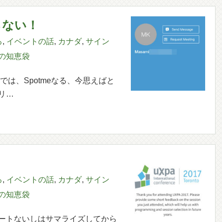
らない！
ろ
,
イベントの話
,
カナダ
,
サイン
の知恵袋
では、Spotmeなる、今思えばと
リ…
ろ
,
イベントの話
,
カナダ
,
サイン
の知恵袋
ートないしはサマライズしてから