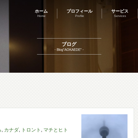
ホーム
プロフィール
サービス
Home
Profile
Services
ブログ
- Blog”AOKAEDE” -
ろ
,
カナダ
,
トロント
,
マチとヒト