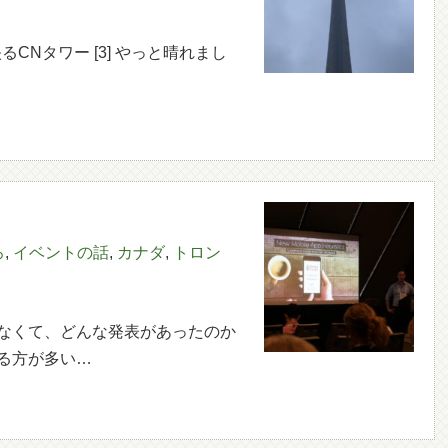
に映るCNタワー [3] やっと晴れまし
ろ
,
イベントの話
,
カナダ
,
トロン
なくて、どんな発表があったのか
る方が多い…