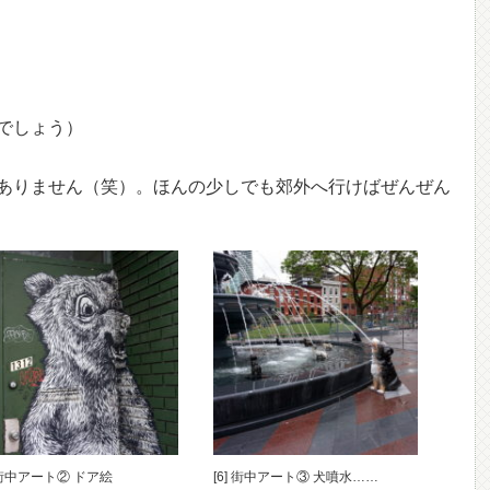
でしょう）
ありません（笑）。ほんの少しでも郊外へ行けばぜんぜん
] 街中アート② ドア絵
[6] 街中アート③ 犬噴水……