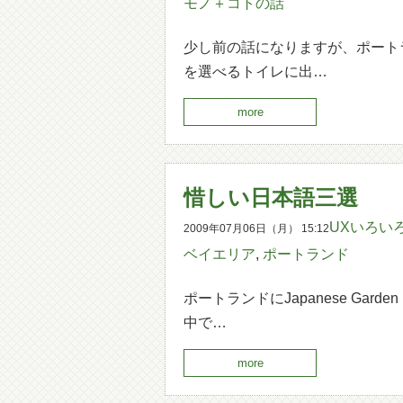
モノ＋コトの話
少し前の話になりますが、ポート
を選べるトイレに出…
more
惜しい日本語三選
UXいろい
2009年07月06日（月） 15:12
ベイエリア
,
ポートランド
ポートランドにJapanese G
中で…
more