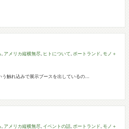
ろ
,
アメリカ縦横無尽
,
ヒトについて
,
ポートランド
,
モノ＋
ng Firm”という触れ込みで展示ブースを出しているの…
ろ
,
アメリカ縦横無尽
,
イベントの話
,
ポートランド
,
モノ＋