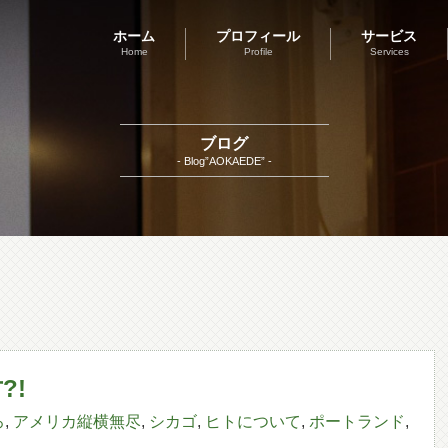
ホーム
プロフィール
サービス
Home
Profile
Services
ブログ
- Blog”AOKAEDE” -
?!
ろ
,
アメリカ縦横無尽
,
シカゴ
,
ヒトについて
,
ポートランド
,