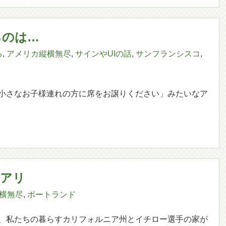
るのは…
ろ
,
アメリカ縦横無尽
,
サインやUIの話
,
サンフランシスコ
,
小さなお子様連れの方に席をお譲りください」みたいなア
粉アリ
横無尽
,
ポートランド
、私たちの暮らすカリフォルニア州とイチロー選手の家が