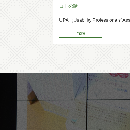
コトの話
UPA（Usability Professionals’
more