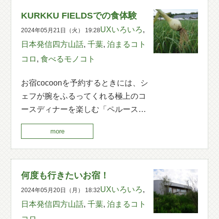
KURKKU FIELDSでの食体験
UXいろいろ
,
2024年05月21日（火） 19:28
日本発信四方山話
,
千葉
,
泊まるコト
コロ
,
食べるモノコト
お宿cocoonを予約するときには、シ
ェフが腕をふるってくれる極上のコ
ースディナーを楽しむ「ペルース…
more
何度も行きたいお宿！
UXいろいろ
,
2024年05月20日（月） 18:32
日本発信四方山話
,
千葉
,
泊まるコト
コロ