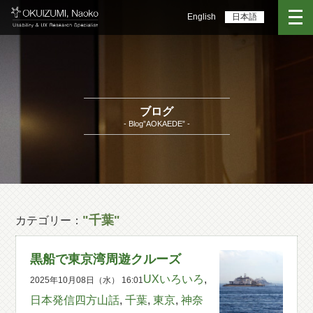
English
日本語
ブログ
- Blog”AOKAEDE” -
"千葉"
カテゴリー：
黒船で東京湾周遊クルーズ
UXいろいろ
,
2025年10月08日（水） 16:01
日本発信四方山話
,
千葉
,
東京
,
神奈