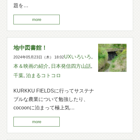
題を…
more
地中図書館！
UXいろいろ
,
2024年05月23日（木） 18:02
本＆映画の紹介
,
日本発信四方山話
,
千葉
,
泊まるコトコロ
KURKKU FIELDSに行ってサステナ
ブルな農業について勉強したり、
cocoonに泊まって極上気…
more