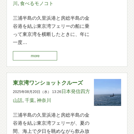
川
,
食べるモノコト
三浦半島の久里浜港と房総半島の金
谷港を結ぶ東京湾フェリーの船に乗
って東京湾を横断したときに、年に
一度…
more
東京湾ワンショットクルーズ
日本発信四方
2025年08月20日（水） 13:26
山話
,
千葉
,
神奈川
三浦半島の久里浜港と房総半島の金
谷港を結ぶ東京湾フェリーが、夏の
間、海上で夕日を眺めながら飲み放