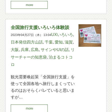
more
全国旅行支援いろいろ体験談
UXいろいろ
,
2023年04月27日（木） 13:04
日本発信四方山話
,
千葉
,
愛知
,
滋賀
,
大阪
,
兵庫
,
広島
,
サインやUIの話
,
リ
サーチャーの知恵袋
,
泊まるコトコ
ロ
観光需要喚起策「全国旅行支援」を
使って全国各地へ旅行しまくってい
るのはおそらくバレていると思いま
すが…
more