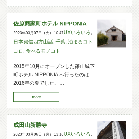
佐原商家町ホテル NIPPONIA
UXいろいろ
,
2023年03月07日（火） 10:47
日本発信四方山話
,
千葉
,
泊まるコト
コロ
,
食べるモノコト
2015年10月にオープンした篠山城下
町ホテル NIPPONIA へ行ったのは
2016年の夏でした。…
more
成田山新勝寺
UXいろいろ
,
2023年03月06日（月） 13:16