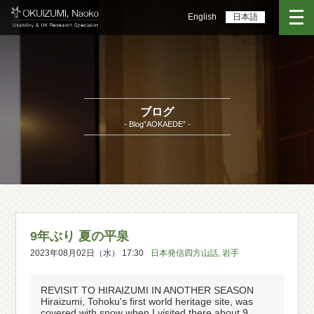
English
日本語
ブログ
- Blog”AOKAEDE” -
9年ぶり 夏の平泉
2023年08月02日（水） 17:30
日本発信四方山話
,
岩手
REVISIT TO HIRAIZUMI IN ANOTHER SEASON
Hiraizumi, Tohoku's first world heritage site, was
covered with snow when I visited there about 9