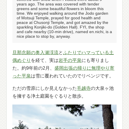
years ago. The area was covered with tender
greens and some beautiful flowers in bloom this
time. We enjoyed walking around the Jodo garden
of Motsuji Temple, prayed for good health and
peace at Chusonji Temple, and got amazed by the
sparkling Konjiki-do (Golden Hall). FYI, the shop
and cafe nearby (10-min drive), named en.nichi, is a
nice place to stop by, anyway.
旦那念願の奥入瀬渓流
と
ふたりでハマっている土
偶めぐり
を経て、実は
岩手の平泉
にも寄りまし
た。約9年前の2月、
盛岡出張の帰りに無理やり寄
った平泉
は雪に覆われていたのでリベンジです。
ただの雪原にしか見えなかった
毛越寺
の大泉ヶ池
を擁する浄土庭園をぐるりと散歩。