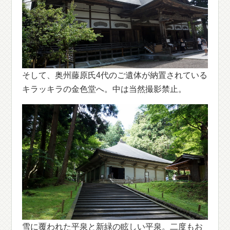
そして、奥州藤原氏4代のご遺体が納置されている
キラッキラの金色堂へ。中は当然撮影禁止。
雪に覆われた平泉と新緑の眩しい平泉。二度もお