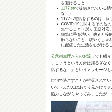
を避けること
1177.se
で提供されている情
なし）
1177へ電話をするのは、
COVID-19に関するその他
集すること（26ヶ国語対応
頻繁に手を洗い、他者と接
触らないこと、咳やくしゃ
に配慮した生活を心がける
公衆衛生庁からのお達し
でも紹介
ましょうという方針は揺るぎなく
話するな！」というメッセージも
自宅で過ごすことが推奨されてい
いて（ふだんはあまり見かけませ
協力しながらやってみましたが、