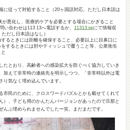
報に従って対処すること（20ヶ国語対応。ただし日本語は
症状が悪化し、医療的ケアを必要とする場合にかぎること
の問い合わせは113 13へ電話するか、
11313.se
にて情報収
。ただし日本語はなし）
触するときには距離を確保すること、必要以上に目鼻口に
みをするときには肘やティッシュで覆うこと等、公衆衛生
こと
したとおり、高齢者への感染拡大を防ぐべく協力していき
、加えて非常時の連絡先を明示しつつ、「非常時以外は電
さり気なく埋め込んでいます。
る市民のために、クロスワードパズルとかも載せてくれて
ん）、子ども用のかんたんバージョンがあったので旦那と
ぜんぶ埋められませんでしたー笑。まだまだです。