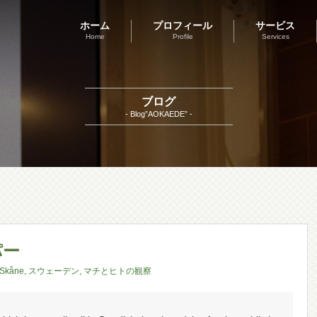
ホーム
プロフィール
サービス
Home
Profile
Services
ブログ
- Blog”AOKAEDE” -
パー
Skåne
,
スウェーデン
,
マチとヒトの観察