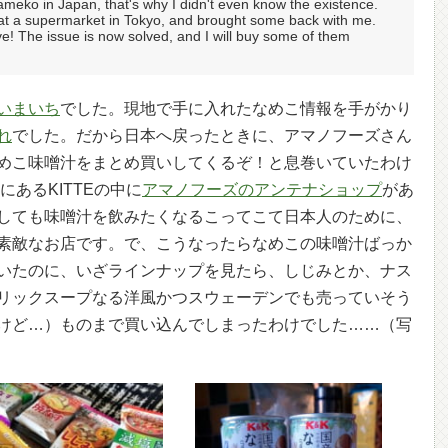
ameko in Japan, that's why I didn't even know the existence.
t at a supermarket in Tokyo, and brought some back with me.
ve! The issue is now solved, and I will buy some of them
いまいち
でした。現地で手に入れたなめこ情報を手がかり
れ
でした。だから日本へ戻ったときに、アマノフーズさん
めこ味噌汁をまとめ買いしてくるぞ！と息巻いていたわけ
あるKITTEの中に
アマノフーズのアンテナショップ
があ
しても味噌汁を飲みたくなるこってこて日本人のために、
素敵なお店です。で、こうなったらなめこの味噌汁ばっか
いたのに、いざラインナップを見たら、しじみとか、ナス
リックスープなる洋風かつスウェーデンでも売っていそう
けど…）ものまで買い込んでしまったわけでした……（写