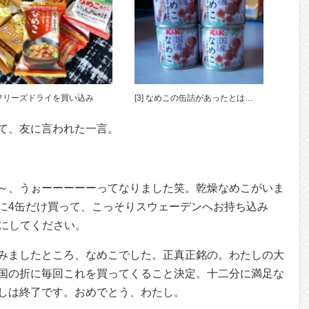
] フリーズドライを買い込み
[3] なめこの缶詰があったとは…
て、友に言われた一言。
～、うぉーーーーーってなりました笑。乾燥なめこがいま
に4缶だけ買って、こっそりスウェーデンへお持ち込み
緒にしてください。
みましたところ、なめこでした。正真正銘の。わたしの大
国の折に毎回これを買ってくること決定。十二分に満足な
しは終了です。おめでとう、わたし。