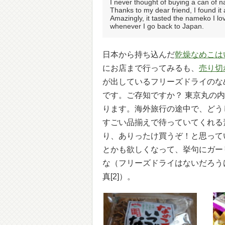
I never thought of buying a can of n
Thanks to my dear friend, I found i
Amazingly, it tasted the nameko I lo
whenever I go back to Japan.
日本から持ち込んだ
乾燥なめこは
にお店まで行ってみるも、
売り切
が出しているフリーズドライのな
です。ご存知ですか？ 東京丸の内に
ります。海外旅行の途中で、どう
すごい品揃えで待っていてくれる
り、ありったけ買うぞ！と思って
とかも欲しくなって、挙句にガー
な（フリーズドライはないだろう
真[2]）。