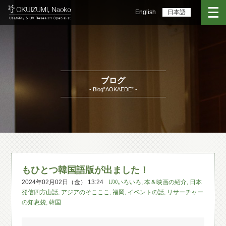
English
日本語
ブログ
- Blog”AOKAEDE” -
もひとつ韓国語版が出ました！
2024年02月02日（金） 13:24
UXいろいろ
,
本＆映画の紹介
,
日本
発信四方山話
,
アジアのそこここ
,
福岡
,
イベントの話
,
リサーチャー
の知恵袋
,
韓国