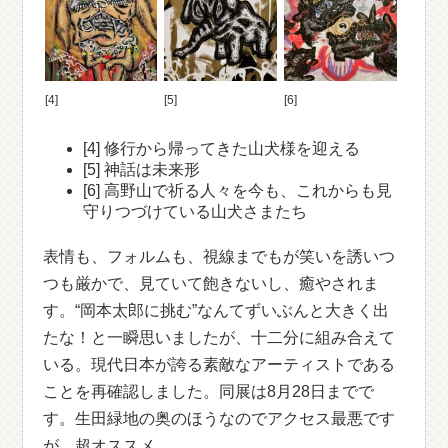
[4]
[5]
[6]
[4] 修行から帰ってきた山犬様を迎える
[5] 神話は未来形
[6] 高野山で祈る人々を今も、これからも見
守りつづけている山犬さまたち
表情も、フォルムも、視線までもが笑いを誘いつ
つも厳かで、見ていて飽きないし、癒やされま
す。“岡本太郎に挑む”なんてずいぶんと大きく出
たな！と一瞬思いましたが、十二分に組み合えて
いる。現代日本が誇る素敵なアーティストである
ことを再確認しました。同展は8月28日までで
す。生田緑地の奥のほうなのでアクセス最悪です
が、超オススメ。