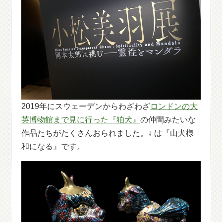
2019年にスウェーデンからわざわざ
ロンドンの大
英博物館まで見に行った『狛犬』
の仲間みたいな
作品たちがたくさんおられました。↓ は『山犬様
和になる』です。