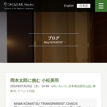
English
日本語
ブログ
- Blog”AOKAEDE” -
岡本太郎に挑む 小松美羽
2022年07月25日（月） 14:49
UXいろいろ
,
日本発信四方山話
,
神
奈川
,
イベントの話
MIWA KOMATSU TRANSPARENT CHAOS