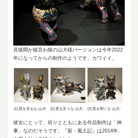
見猿聞か猿言わ猿の山犬様バージョンは今年2022
年になってからの制作のようです。カワイイ。
[1] 悪を見るな-山犬-
[2] 悪を言うな-山犬-
[3] 悪を聞くな-山犬-
彼女にとって、祈りとともにある作品制作は「神
事」なのだそうです。『新・風土記』は2014年、