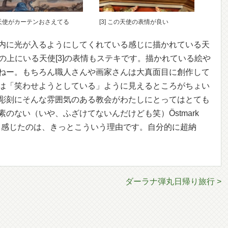
] 天使がカーテンおさえてる
[3] この天使の表情が良い
内に光が入るようにしてくれている感じに描かれている天
台の上にいる天使[3]の表情もステキです。描かれている絵や
ねー。もちろん職人さんや画家さんは大真面目に創作して
は「笑わせようとしている」ように見えるところがちょい
彫刻にそんな雰囲気のある教会がわたしにとってはとても
のない（いや、ふざけてないんだけども笑）Östmark
いと感じたのは、きっとこういう理由です。自分的に超納
ダーラナ弾丸日帰り旅行 >