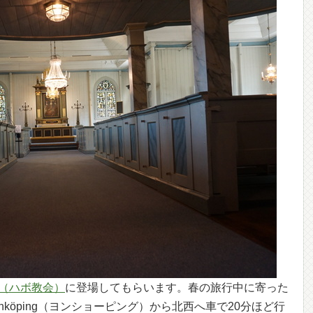
rka（ハボ教会）
に登場してもらいます。春の旅行中に寄った
nköping（ヨンショーピング）から北西へ車で20分ほど行