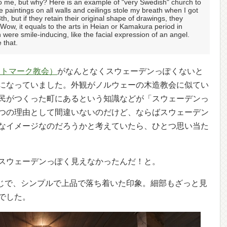
o me, but why? Here is an example of "very Swedish" church to
paintings on all walls and ceilings stole my breath when I got
8th, but if they retain their original shape of drawings, they
Wow, it equals to the arts in Heian or Kamakura period in
h were smile-inducing, like the facial expression of an angel.
 that.
（エストマーク教会）
がなんとなくスウェーデンっぽくないと
になっていました。外観がノルウェーの木造教会に似てい
民がつくった町にあるという知識などが「スウェーデンっ
つの理由として間違いないのだけど、ならばスウェーデン
なイメージなのだろうかと考えていたら、ひとつ思い当た
スウェーデンっぽく見えなかったんだ！と。
↓こんな感じで、シンプルで上品で落ち着いた印象。細部もざっと見
でした。