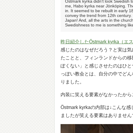
Östmark kyrka didn't look Swedish t
me, Habo kyrka near Jönköping. The 
in. It seemed to be rebuilt in early 1
convey the trend from 12th century. 
Japan! And, all the arts in the churc
Swedishness to me is something like
昨日紹介したÖstmark kyrka
感じたのはなぜだろう？と実は気
たことと、フィンランドからの移
ぽくない」と感じさせたのはひと
っぽい教会とは、自分の中でどん
りました。
内装に笑える要素がなかったから
Östmark kyrkaの内部は
ましたが笑える要素はありません