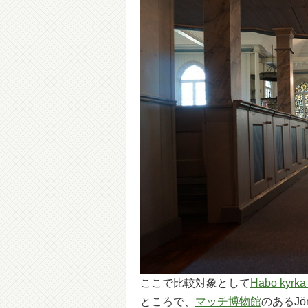
ここで比較対象として
Habo ky
ところで、
マッチ博物館
のあるJö