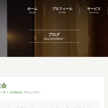
ホーム
プロフィール
サービス
Home
Profile
Services
ブログ
- Blog”AOKAEDE” -
教会
々方々
,
Småland
,
スウェーデン