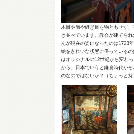
木目や節や継ぎ目を物ともせず、
き並べています。教会が建てられ
んが現在の姿になったのは1723
絵をきれいな状態に保っているの
はオリジナルの12世紀から変わ
から、日本でいうと鎌倉時代かそ
のなのではないか？（ちょっと持