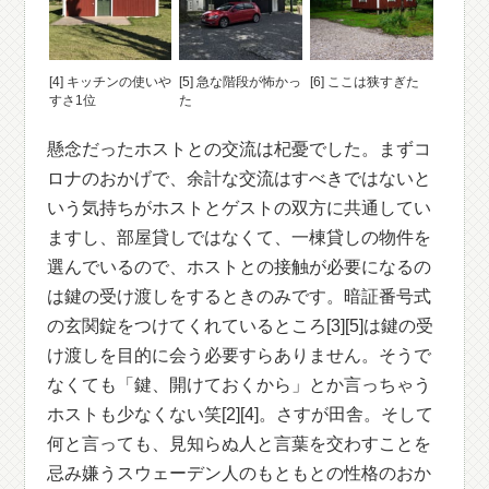
[4] キッチンの使いや
[5] 急な階段が怖かっ
[6] ここは狭すぎた
すさ1位
た
懸念だったホストとの交流は杞憂でした。まずコ
ロナのおかげで、余計な交流はすべきではないと
いう気持ちがホストとゲストの双方に共通してい
ますし、部屋貸しではなくて、一棟貸しの物件を
選んでいるので、ホストとの接触が必要になるの
は鍵の受け渡しをするときのみです。暗証番号式
の玄関錠をつけてくれているところ[3][5]は鍵の受
け渡しを目的に会う必要すらありません。そうで
なくても「鍵、開けておくから」とか言っちゃう
ホストも少なくない笑[2][4]。さすが田舎。そして
何と言っても、見知らぬ人と言葉を交わすことを
忌み嫌うスウェーデン人のもともとの性格のおか