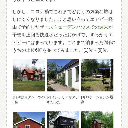
しかし、コロナ禍でこれまでどおりの気楽な旅は
しにくくなりました。ふと思い立ってエアビー経
由で予約した
ザ・スウェーデンハウスでの週末
が
予想を上回る快適さだったおかげで、すっかりエ
アビーにはまっています。これまで泊まった7軒の
うちの上位6軒を並べてみました。[1]位～[6]位。
[1] やはりダントツの
[2] インテリアがステ
[3] ロケーションが最
1位
キだった
高