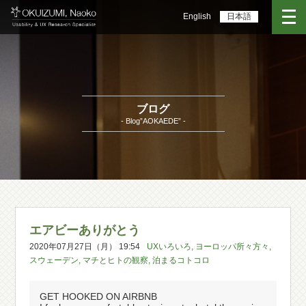
English
日本語
ブログ
- Blog”AOKAEDE” -
エアビーありがとう
2020年07月27日（月） 19:54
UXいろいろ
,
ヨーロッパ所々方々
,
スウェーデン
,
マチとヒトの観察
,
泊まるコトコロ
GET HOOKED ON AIRBNB