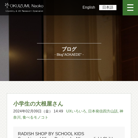
English
日本語
ブログ
- Blog”AOKAEDE” -
小学生の大根屋さん
2024年02月09日（金） 14:49
UXいろいろ
,
日本発信四方山話
,
神
奈川
,
食べるモノコト
RADISH SHOP BY SCHOOL KIDS