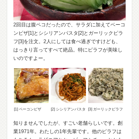
2回目は腹ペコだったので、サラダに加えてベーコ
ンピザ[1]とシシリアンパスタ[2]とガーリックピラ
フ[3]を注文。2人にしては食べ過ぎですけども、
はっきり言ってすべて絶品。特にピラフが美味し
いのですよー。
[1] ペーコンピザ
[2] シシリアンパスタ
[3] ガーリックピラフ
知りませんでしたが、すごい老舗らしいです。創
業1971年。わたしの1年先輩です。他のピラフは