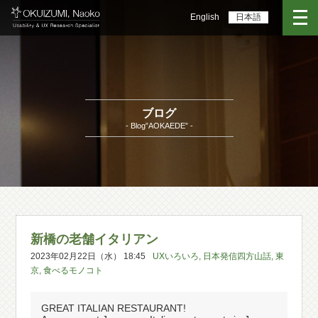
English
日本語
ブログ
- Blog”AOKAEDE” -
新橋の老舗イタリアン
2023年02月22日（水） 18:45
UXいろいろ
,
日本発信四方山話
,
東
京
,
食べるモノコト
GREAT ITALIAN RESTAURANT!