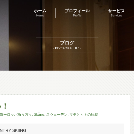
ホーム
プロフィール
サービス
Home
Profile
Services
ブログ
- Blog”AOKAEDE” -
い！
ヨーロッパ所々方々
,
Skåne
,
スウェーデン
,
マチとヒトの観察
NTRY SKIING