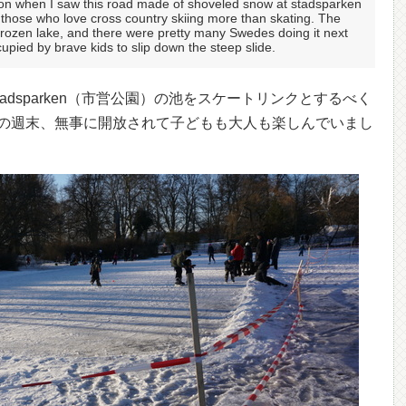
ion when I saw this road made of shoveled snow at stadsparken
r those who love cross country skiing more than skating. The
rozen lake, and there were pretty many Swedes doing it next
pied by brave kids to slip down the steep slide.
tadsparken（市営公園）の池をスケートリンクとするべく
の週末、無事に開放されて子どもも大人も楽しんでいまし