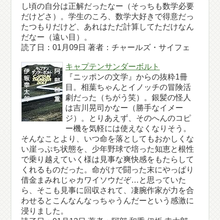
し頃の自分は正解だったなー（そっちも数学必要
だけどさ）。学生のころ、数学大好きで得意だっ
たつもりだけど、あれはただ計算してただけなん
だなー（遠い目）。
読了日：01月09日 著者：チャールズ・サイフェ
キャプテンサンダーボルト
『ニッポンの文学』からの抜粋1冊
目。相葉ちゃんとイノッチの冒険活
劇だった（ちがう笑）。銀髪の怪人
は吉川晃司かなー（勝手なイメー
ジ）。とりあえず、そのへんのコピ
ー機を気軽には使えなくなりそう。
そんなことより、いつ命を落としてもおかしくな
い崖っぷち状態を、少年野球で培った知恵と根性
で乗り越えていく様は見事な爽快感をもたらして
くれるものだった。命がけで闘った末にやっぱり
借金まみれじゃカワイソウだぞ…と思っていた
ら、そこも見事に回収されて、凄腕作家が力を合
わせるとこんなんなっちゃうんだーという感激に
浸りました。