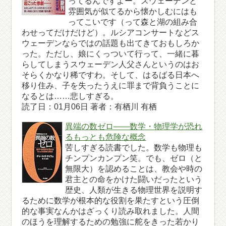
ってるんですよー。スウェーデンと
雰囲気が似てるから懐かしむにはも
ってこいです（って森と湖の組み合
わせってだけだけど）。ルシアコンサートなどス
ウェーデンならではの話題も出てきておもしろか
った。ただし、娘にくっついて行って、一緒に暮
らしてしまうスウェーデン人父さんというのはお
そらくかなり稀ですわ。そして、はるばる日本へ
移り住み、子を失ったうえに罪まで背負うことに
なるとは……悲しすぎる。
読了日：01月06日 著者：有栖川 有栖
異端の数ゼロ――数学・物理学が恐れ
るもっとも危険な概念
苦しすぎる読書でした。数学も物理も
チンプンカンプン笑。でも、ゼロ（と
無限大）を認めることは、教会や時の
君主との命をかけた闘いだったという
歴史、人類が生きる物理世界を説明す
るために数学が根本的な役割を果たすという圧倒
的な事実なんかはざっくり読み取れました。人間
のほうを理解するための勉強に舵をきった若かり