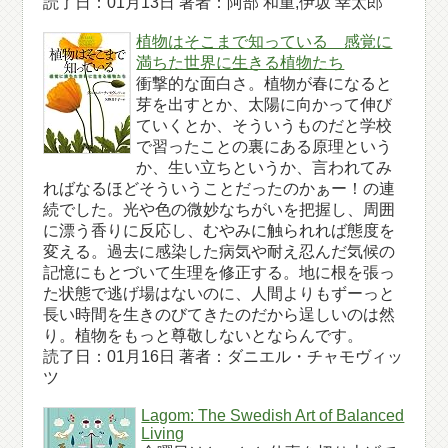
読了日：01月13日 著者：阿部 和重,伊坂 幸太郎
植物はそこまで知っている 感覚に
満ちた世界に生きる植物たち
衝撃的な面白さ。植物が春になると
芽を出すとか、太陽に向かって伸び
ていくとか、そういうものだと学校
で習ったことの裏にある原理という
か、生い立ちというか、言われてみ
ればなるほどそういうことだったのかぁー！の連
続でした。光や色の微妙なちがいを把握し、周囲
に漂う香りに反応し、むやみに触られれば態度を
変える。過去に感染した病気や耐え忍んだ気候の
記憶にもとづいて生理を修正する。地に根を張っ
た状態で逃げ場はないのに、人間よりもずーっと
長い時間を生きのびてきたのだから逞しいのは然
り。植物をもっと尊敬しないとならんです。
読了日：01月16日 著者：ダニエル・チャモヴィッ
ツ
Lagom: The Swedish Art of Balanced
Living