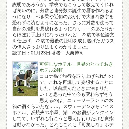
説明であろうか。学校でもこうして教えてくれれ
ば良いのに。分数と連分数の誕生で暦を作れるよ
うになり、べき乗や近似のおかげで大きな数字を
恐れずに済むようになった。さらに対数を使って
自然の法則を見破れるようになり……のあたりか
らほぼお手上げになったけれど、22歳で学位論文
を仕上げ、72歳で最後の証明を成し遂げたガウス
の偉人さっぷりはよくわかりました。
読了日：01月23日 著者：大栗博司
可笑しなホテル 世界のとっておき
ホテル24軒
コロナ禍で旅行を取り上げられたの
で、これを再読して妄想することに
した。以前読んだときに泊まりた
い！と思った中で今も変わらずそう
思えるのは、ニュージーランドの木
箱の宿くらいだな……。スウェーデンからアイス
ホテル、炭焼夫の小屋、湖上のお宿がランクイン
してて、いずれも行こうと思えば行けたけど食指
は動かなかった。どれもこれも「可笑しな」ホテ