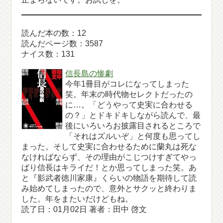
読んだ本の数：12
読んだページ数：3587
ナイス数：131
信長島の惨劇
今年1冊目がコレになってしまった
笑。年末の時代物セレクトだったの
に…。「どうやって史実に合わせる
の？」とドキドキしながら読んで、最
後にいろいろお披露目されるところで
「それはズルいぞ」と何度も思ってし
まった。そして史実に合わせるために蘭丸は死な
なければならず、その理由がこじつけすぎてやっ
ぱり信長はキライだ！とか思ってしまった笑。あ
と『影武者徳川家康』くらいの物語を期待して読
み始めてしまったので、意外とサクッと終わりま
した。年をまたいだけどもね。
読了日：01月02日 著者：田中 啓文