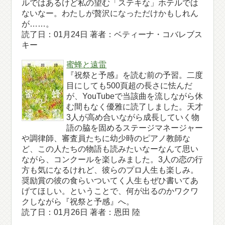
ルではあるけど私の望む「ステキな」ホテルでは
ないなー。わたしが贅沢になっただけかもしれん
が……。
読了日：01月24日 著者：ベティーナ・コバレブス
キー
蜜蜂と遠雷
『祝祭と予感』を読む前の予習。二度
目にしても500頁超の長さに怯んだ
が、YouTubeで当該曲を流しながら休
む間もなく優雅に読了しました。天才
3人が高め合いながら成長していく物
語の脇を固めるステージマネージャー
や調律師、審査員たちに幼少時のピアノ教師な
ど、この人たちの物語も読みたいなーなんて思い
ながら、コンクールを楽しみました。3人の恋の行
方も気になるけれど、彼らのプロ人生も楽しみ。
奨励賞の彼の食らいついてく人生もぜひ書いてあ
げてほしい。ということで、何が出るのかワクワ
クしながら『祝祭と予感』へ。
読了日：01月26日 著者：恩田 陸