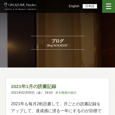
English
日本語
ブログ
- Blog”AOKAEDE” -
2021年1月の読書記録
2021年02月05日（金） 19:03
本＆映画の紹介
2021年も毎月2桁読書して、月ごとの読書記録を
アップして、達成感に浸る一年にするのが目標で