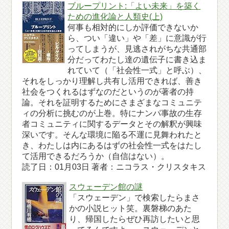
ブループリント:「よい未来」を築く
ための進化論と人類史(上)
何事も相対的にしか評価できないか
ら、つい「違い」や「差」に意識が行
ってしまうが、見逃されがちな共通部
分だってわたし達の遺伝子に書き込ま
れていて（「社会性一式」と呼ぶ）、
それをしっかり理解し共有し活用できれば、善き
社会をつくれるはずなのだというのが著者の持
論。それを証明するためにさまざまなコミュニテ
ィの分析に挑むのが上巻。特にナンパ事故の生存
者コミュニティに関するデータとその解釈が興味
深いです。そんな環境に陥る不運に見舞われたと
き、わたしは内にあるはずの社会性一式をはたし
て活用できるだろうか（自信はない）。
読了日：01月03日 著者：ニコラス・クリスタキス
スウェーデン館の謎
「スウェーデン」で検索したらまさ
かの小説ヒット笑。裏磐梯のあた
り、帰国したらぜひ再訪したいと思