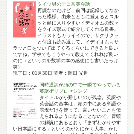
タイツ男の非日常英会話
再読なのだけど、前回は記録してなか
った模様。由来とともに覚えるとスル
ッと頭に入りやすいイディオムの数々
をクイズ形式で紹介してくれる良書。
イラストもカワイイので、サクサクッ
と何度も読み返して、イディオムもサ
ラッと口をついて出てくるくらいにできると良い
ですね。学校でもこうやって教えてくれれば良い
のに（というのを数学の本の感想にも書いたっけ
笑）。
読了日：01月30日 著者：岡田 光世
同時通訳が頭の中で一瞬でやっている
英訳術リプロセシング
タイトルが小難しいのが残念。英訳や
英会話の基本は、頭の中にある単語や
表現だけを使って、言いたいことを伝
えられるようになることなので、冒頭
の解説にあるとおり「まずわかりやす
い日本語にする」というのがとにかく大事。かし