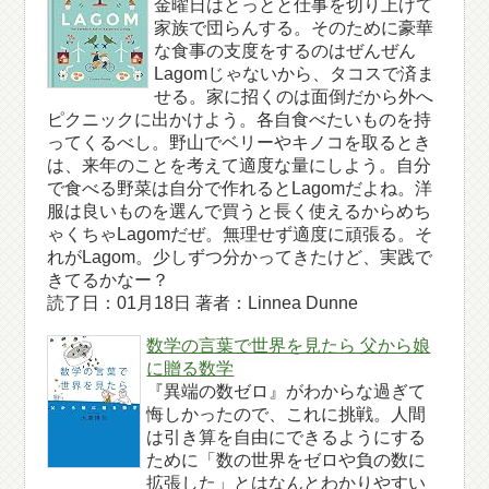
金曜日はとっとと仕事を切り上げて
家族で団らんする。そのために豪華
な食事の支度をするのはぜんぜん
Lagomじゃないから、タコスで済ま
せる。家に招くのは面倒だから外へ
ピクニックに出かけよう。各自食べたいものを持
ってくるべし。野山でベリーやキノコを取るとき
は、来年のことを考えて適度な量にしよう。自分
で食べる野菜は自分で作れるとLagomだよね。洋
服は良いものを選んで買うと長く使えるからめち
ゃくちゃLagomだぜ。無理せず適度に頑張る。そ
れがLagom。少しずつ分かってきたけど、実践で
きてるかなー？
読了日：01月18日 著者：Linnea Dunne
数学の言葉で世界を見たら 父から娘
に贈る数学
『異端の数ゼロ』がわからな過ぎて
悔しかったので、これに挑戦。人間
は引き算を自由にできるようにする
ために「数の世界をゼロや負の数に
拡張した」とはなんとわかりやすい