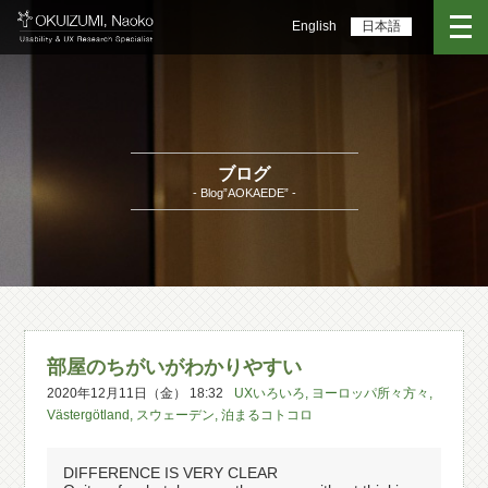
English
日本語
ブログ
- Blog”AOKAEDE” -
部屋のちがいがわかりやすい
2020年12月11日（金） 18:32
UXいろいろ
,
ヨーロッパ所々方々
,
Västergötland
,
スウェーデン
,
泊まるコトコロ
DIFFERENCE IS VERY CLEAR