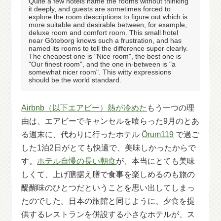
Quite a few hotels name the rooms without thinking
it deeply, and guests are sometimes forced to
explore the room descriptions to figure out which is
more suitable and desirable between, for example,
deluxe room and comfort room. This small hotel
near Göteborg knows such a frustration, and has
named its rooms to tell the difference super clearly.
The cheapest one is "Nice room", the best one is
"Our finest room", and the one in-between is "a
somewhat nicer room". This witty expressions
should be the world standard.
Airbnb（以下エアビー）熱が冷めた
もう一つの理
由は、エアビーでキャンセルを喰らった9月のとあ
る週末に、代わりに行ったホテル
Örum119
で過ご
した1泊2日がとても快適で、美味しかったからで
す。
ホテル自慢の長い朝食
が、本当にとても美味
しくて、上げ膳据え膳で食事を楽しめるのも旅の
醍醐味のひとつだということを思い出してしまっ
たのでした。日本の旅館と同じように、夕食を提
供するレストランを併設する小さなホテルが、ス