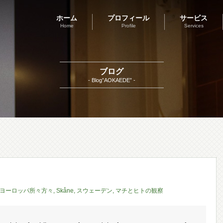
ホーム
プロフィール
サービス
Home
Profile
Services
ブログ
- Blog”AOKAEDE” -
ヨーロッパ所々方々
,
Skåne
,
スウェーデン
,
マチとヒトの観察