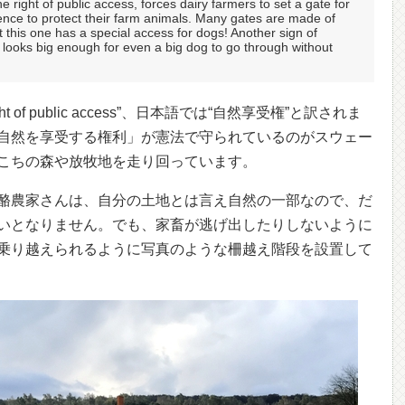
 right of public access, forces dairy farmers to set a gate for
fence to protect their farm animals. Many gates are made of
 this one has a special access for dogs! Another sign of
 looks big enough for even a big dog to go through without
right of public access”、日本語では“自然享受権”と訳されま
自然を享受する権利」が憲法で守られているのがスウェー
こちの森や放牧地を走り回っています。
酪農家さんは、自分の土地とは言え自然の一部なので、だ
いとなりません。でも、家畜が逃げ出したりしないように
乗り越えられるように写真のような柵越え階段を設置して