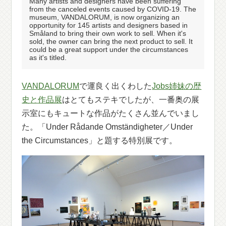
Many artists and designers have been suffering
from the canceled events caused by COVID-19. The
museum, VANDALORUM, is now organizing an
opportunity for 145 artists and designers based in
Småland to bring their own work to sell. When it's
sold, the owner can bring the next product to sell. It
could be a great support under the circumstances
as it's titled.
VANDALORUM
で運良く出くわした
Jobs姉妹の歴
史と作品展
はとてもステキでしたが、一番奥の展
示室にもキュートな作品がたくさん並んでいまし
た。「Under Rådande Omständigheter／Under
the Circumstances」と題する特別展です。