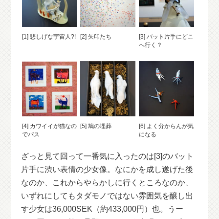
[1] 悲しげな宇宙人?!
[2] 矢印たち
[3] バット片手にどこ
へ行く？
[4] カワイイが猫なの
[5] 鳩の埋葬
[6] よく分からんが気
でパス
になる
ざっと見て回って一番気に入ったのは[3]のバット
片手に渋い表情の少女像。なにかを成し遂げた後
なのか、これからやらかしに行くところなのか、
いずれにしてもタダモノではない雰囲気を醸し出
す少女は36,000SEK（約433,000円）也。うー