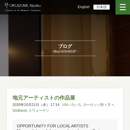
English
日本語
ブログ
- Blog”AOKAEDE” -
地元アーティストの作品展
2020年10月21日（水） 17:14
UXいろいろ
,
ヨーロッパ所々方々
,
Småland
,
スウェーデン
OPPORTUNITY FOR LOCAL ARTISTS