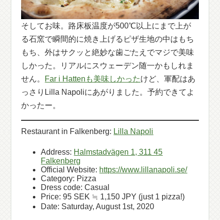
そしてお味。路床板温度が500℃以上にまで上が
る石窯で瞬間的に焼き上げるピザ生地の中はもち
もち、外はサクッと絶妙な歯ごたえでマジで美味
しかった。リアルにスウェーデン随一かもしれま
せん。
Far i Hattenも美味しかった
けど、軍配はあ
っさりLilla Napoliにあがりました。予約できてよ
かったー。
Restaurant in Falkenberg:
Lilla Napoli
Address:
Halmstadvägen 1, 311 45
Falkenberg
Official Website:
https://www.lillanapoli.se/
Category: Pizza
Dress code: Casual
Price: 95 SEK ≒ 1,150 JPY (just 1 pizza!)
Date: Saturday, August 1st, 2020