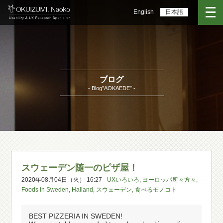
English
日本語
ブログ
- Blog”AOKAEDE” -
スウェーデン随一のピザ屋！
2020年08月04日（火） 16:27
UXいろいろ
,
ヨーロッパ所々方々
,
Foods in Sweden
,
Halland
,
スウェーデン
,
食べるモノコト
BEST PIZZERIA IN SWEDEN!