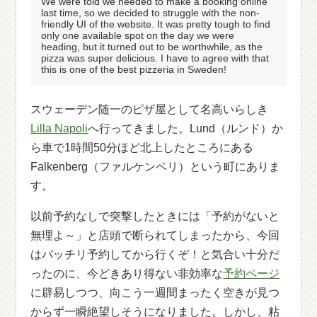
We were told we needed to make a booking online
last time, so we decided to struggle with the non-
friendly UI of the website. It was pretty tough to find
only one available spot on the day we were
heading, but it turned out to be worthwhile, as the
pizza was super delicious. I have to agree with that
this is one of the best pizzeria in Sweden!
スウェーデン随一のピザ屋として名高いらしき
Lilla Napoli
へ行ってきました。Lund（ルンド）か
ら車で1時間50分ほど北上したところにある
Falkenberg（ファルケンベリ）という町にありま
す。
以前予約なしで突撃したときには「予約がないと
無理よ～」と店頭で断られてしまったから、今回
はバッチリ予約してから行くぞ！と気合い十分だ
ったのに、今どきあり得ない非効率な
予約ページ
に辟易しつつ、向こう一週間まったく空きが見つ
からず一瞬絶望しそうになりました。しかし、粘