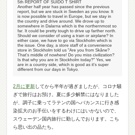
5th REPORT OF SUIDO T SHIRT
Another half year has passed since the previous
report, but we are stuck in Sweden as you know. It
is now possible to travel in Europe, but we stay in
the country and drive around. We drove up to
somewhere in Dalarna which is the northernmost so
far. It could be pretty tough to drive up farther north.
Should we consider of using a train or airplane? In
either case, we have to go via Stockholm which is
the issue. One day, a store staff of a convenience
store in Stockholm told us "Are you from Skåne?
That's middle of nowhere! Do you miss civilization?
Is that why you are in Stockholm today?" Yes, we
are in a country side, which is good as it's super
different from our days in Tokyo.
2月に更新
してから半年が過ぎましたが、コロナ騒
ぎで旅行はお預け。夏に多少解禁にはなりました
が、調子に乗ってラテンの国へバカンスに行き感
染拡大のお手伝いをするわけにはいかないので、
スウェーデン国内旅行に勤しんでおります。こち
ら思い出の品たち。