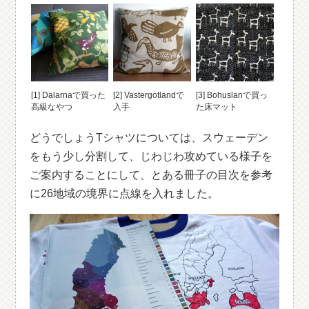
[1] Dalarnaで買った
[2] Vastergotlandで
[3] Bohuslanで買っ
高級なやつ
入手
た床マット
どうでしょうTシャツについては、スウェーデン
をもう少し分割して、じわじわ攻めている様子を
ご案内することにして、とある冊子の目次を参考
に26地域の境界に点線を入れました。