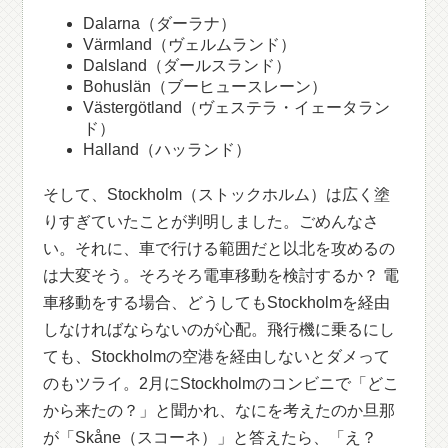
Dalarna（ダーラナ）
Värmland（ヴェルムランド）
Dalsland（ダールスランド）
Bohuslän（ブーヒュースレーン）
Västergötland（ヴェステラ・イェータラン
ド）
Halland（ハッランド）
そして、Stockholm（ストックホルム）は広く塗
りすぎていたことが判明しました。ごめんなさ
い。それに、車で行ける範囲だと以北を攻めるの
は大変そう。そろそろ電車移動を検討するか？ 電
車移動をする場合、どうしてもStockholmを経由
しなければならないのが心配。飛行機に乗るにし
ても、Stockholmの空港を経由しないとダメって
のもツライ。2月にStockholmのコンビニで「どこ
から来たの？」と聞かれ、なにを考えたのか旦那
が「Skåne（スコーネ）」と答えたら、「え？