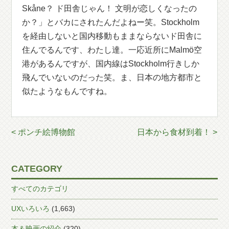
Skåne？ ド田舎じゃん！ 文明が恋しくなったの
か？」とバカにされたんだよねー笑。Stockholm
を経由しないと国内移動もままならないド田舎に
住んでるんです、わたし達。一応近所にMalmö空
港があるんですが、国内線はStockholm行きしか
飛んでいないのだった笑。ま、日本の地方都市と
似たようなもんですね。
< ポンチ絵博物館
日本から食材到着！ >
CATEGORY
すべてのカテゴリ
UXいろいろ
(1,663)
本＆映画の紹介
(320)