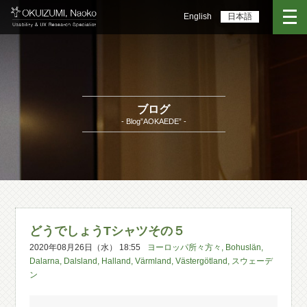
English
日本語
ブログ
- Blog”AOKAEDE” -
どうでしょうTシャツその５
2020年08月26日（水） 18:55
ヨーロッパ所々方々
,
Bohuslän
,
Dalarna
,
Dalsland
,
Halland
,
Värmland
,
Västergötland
,
スウェーデ
ン