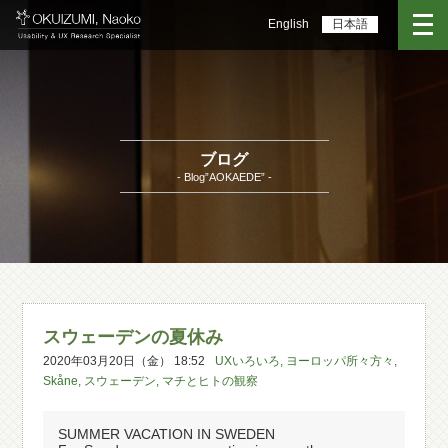
English
日本語
ブログ
- Blog”AOKAEDE” -
スウェーデンの夏休み
2020年03月20日（金） 18:52
UXいろいろ
,
ヨーロッパ所々方々
,
Skåne
,
スウェーデン
,
マチとヒトの観察
SUMMER VACATION IN SWEDEN