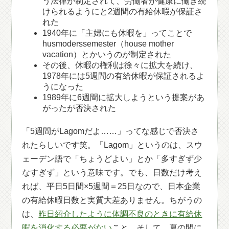
う法律が制定されて、労働者が健康に働き続
けられるようにと2週間の有給休暇が保証さ
れた
1940年に「主婦にも休暇を」ってことで
husmoderssemester（house mother
vacation）とかいうのが制定された
その後、休暇の権利は徐々に拡大を続け、
1978年には5週間の有給休暇が保証されるよ
うになった
1989年に6週間に拡大しようという提案があ
がったが否決された
「5週間がLagomだよ……」ってな感じで否決さ
れたらしいです笑。「Lagom」というのは、スウ
ェーデン語で「ちょうどよい」とか「多すぎず少
なすぎず」という意味です。でも、日数だけ考え
れば、平日5日間×5週間＝25日なので、日本企業
の有給休暇日数と実質大差ありません。ちがうの
は、
昨日紹介したように体調不良のときに有給休
暇を消化する必要がない
こと。そして、夏の間に