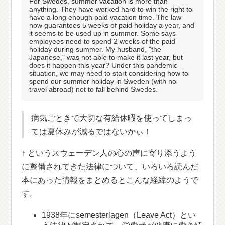
For Swedes, summer vacation is more than
anything. They have worked hard to win the right to
have a long enough paid vacation time. The law
now guarantees 5 weeks of paid holiday a year, and
it seems to be used up in summer. Some says
employees need to spend 2 weeks of the paid
holiday during summer. My husband, "the
Japanese," was not able to make it last year, but
does it happen this year? Under this pandemic
situation, we may need to start considering how to
spend our summer holiday in Sweden (with no
travel abroad) not to fall behind Swedes.
病気ごときで大切な有給休暇を使ってしまっ
ては夏休みが減るではないかぃ！
↑ というスウェーデン人の心の声に寄り添うよう
に整備されてきた法律について、いろいろ読んだ
本にあった情報をまとめるとこんな経緯のようで
す。
1938年にsemesterlagen（Leave Act）とい