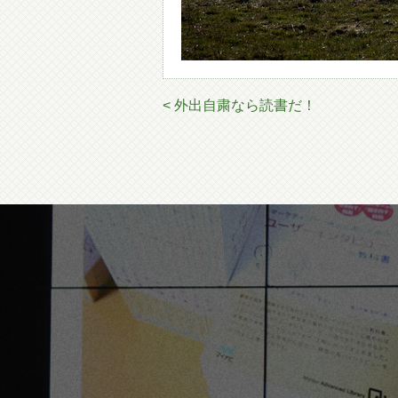
< 外出自粛なら読書だ！