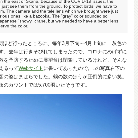
 in the east of Skåne. Because of the COVID-19 issues, the
 just see them from the ground. To protect birds, we have to
em. The camera and the tele lens which we brought were just
rious ones like a bazooka. The "gray" color sounded so
 Japanese "snowy" crane, but we needed to have a better lens
serve the color.
時間ほど行ったところに、毎年3月下旬～4月上旬に「灰色の
す。去年は行きそびれてしまったので、コロナにめげずに
散を予防するために展望台は閉鎖しているけれど、そんな
えるって
Webサイト
に書いてあったので。↓の写真右下の
客の姿はまばらでした。鶴の数のほうが圧倒的に多い笑。
のカウントでは5,700羽いたそうです。