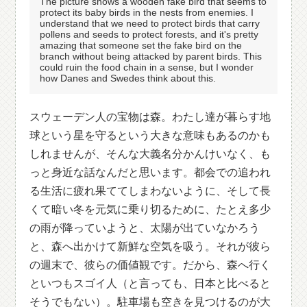
The picture shows a wooden fake bird that seems to
protect its baby birds in the nests from enemies. I
understand that we need to protect birds that carry
pollens and seeds to protect forests, and it's pretty
amazing that someone set the fake bird on the
branch without being attacked by parent birds. This
could ruin the food chain in a sense, but I wonder
how Danes and Swedes think about this.
スウェーデン人の宝物は森。わたし達が暮らす地
球という星を守るという大きな意味もあるのかも
しれませんが、そんな大義名分かんけいなく、も
っと身近な話なんだと思います。都会での追われ
る生活に疲れ果ててしまわないように、そして長
くて暗い冬を元気に乗り切るために、たとえ多少
の雨が降っていようと、太陽が出ていなかろう
と、森へ出かけて新鮮な空気を吸う。それが彼ら
の週末で、彼らの価値観です。だから、森へ行く
といつもスゴイ人（と言っても、日本と比べると
そうでもない）。駐車場も空きを見つけるのが大