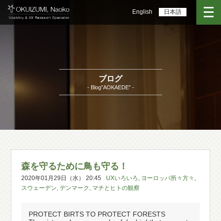
English
日本語
ブログ
- Blog”AOKAEDE” -
森を守るために鳥も守る！
2020年01月29日（水） 20:45
UXいろいろ
,
ヨーロッパ所々方々
,
スウェーデン
,
デンマーク
,
マチとヒトの観察
PROTECT BIRTS TO PROTECT FORESTS