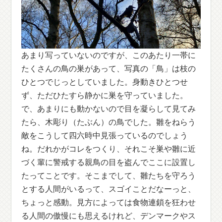
あまり写っていないのですが、このあたり一帯に
たくさんの鳥の巣があって、写真の「鳥」は枝の
ひとつでじっとしていました。身動きひとつせ
ず、ただひたすら静かに巣を守っていました。
で、あまりにも動かないので目を凝らして見てみ
たら、木彫り（たぶん）の鳥でした。雛をねらう
敵をこうして四六時中見張っているのでしょう
ね。だれかがコレをつくり、それこそ巣や雛に近
づく輩に警戒する親鳥の目を盗んでここに設置し
たってことです。そこまでして、雛たちを守ろう
とする人間がいるって、スゴイことだなーっと、
ちょっと感動。見方によっては食物連鎖を狂わせ
る人間の傲慢にも思えるけれど、デンマークやス