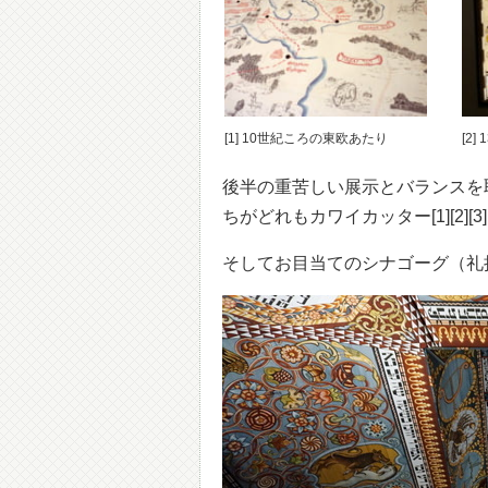
[1] 10世紀ころの東欧あたり
[2
後半の重苦しい展示とバランスを
ちがどれもカワイカッター[1][2][3
そしてお目当てのシナゴーグ（礼