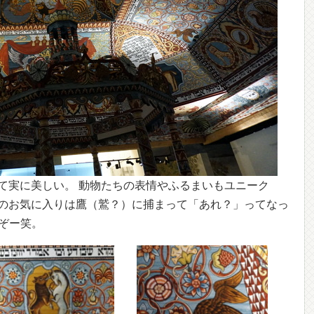
て実に美しい。 動物たちの表情やふるまいもユニーク
のお気に入りは鷹（鷲？）に捕まって「あれ？」ってなっ
いぞー笑。