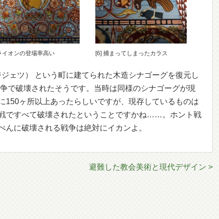
] ライオンの登場率高い
[6] 捕まってしまったカラス
c（グボジジェツ） という町に建てられた木造シナゴーグを復元し
に戦争で破壊されたそうです。当時は同様のシナゴーグが現
に150ヶ所以上あったらしいですが、現存しているものは
戦ですべて破壊されたということですかね……。ホント戦
ぺんに破壊される戦争は絶対にイカンよ。
避難した教会美術と現代デザイン >