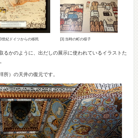
] 13世紀ドイツからの移民
[3] 当時の町の様子
取るかのように、出だしの展示に使われているイラストた
]。
拝所）の天井の復元です。