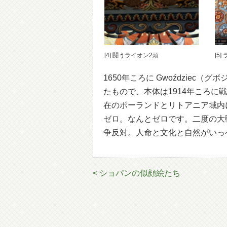
[4] 闘うライオン2頭
[5
1650年ころに Gwoździe
たもので、本体は1914年ころ
在のポーランドとリトアニア域内
ゼロ。なんとゼロです。二度の大
争反対。人命と文化と自然がいっ
< ショパンの似顔絵たち