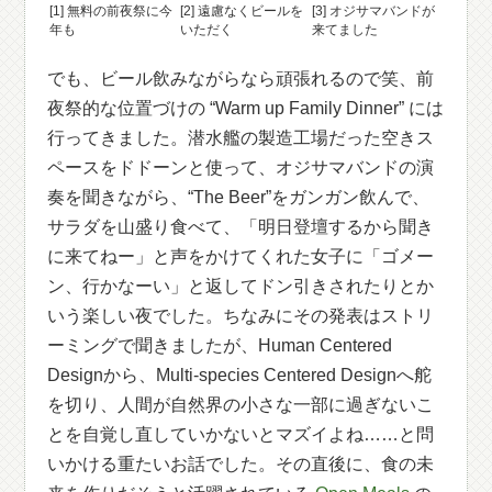
[1] 無料の前夜祭に今
[2] 遠慮なくビールを
[3] オジサマバンドが
年も
いただく
来てました
でも、ビール飲みながらなら頑張れるので笑、前
夜祭的な位置づけの “Warm up Family Dinner” には
行ってきました。潜水艦の製造工場だった空きス
ペースをドドーンと使って、オジサマバンドの演
奏を聞きながら、“The Beer”をガンガン飲んで、
サラダを山盛り食べて、「明日登壇するから聞き
に来てねー」と声をかけてくれた女子に「ゴメー
ン、行かなーい」と返してドン引きされたりとか
いう楽しい夜でした。ちなみにその発表はストリ
ーミングで聞きましたが、Human Centered
Designから、Multi-species Centered Designへ舵
を切り、人間が自然界の小さな一部に過ぎないこ
とを自覚し直していかないとマズイよね……と問
いかける重たいお話でした。その直後に、食の未