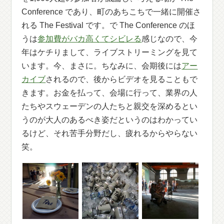
Conference であり、町のあちこちで一緒に開催さ
れる The Festival です。で The Conference のほ
うは
参加費がバカ高くてシビレる
感じなので、今
年はケチりまして、ライブストリーミングを見て
います。今、まさに。ちなみに、会期後には
アー
カイブ
されるので、後からビデオを見ることもで
きます。お金を払って、会場に行って、業界の人
たちやスウェーデンの人たちと親交を深めるとい
うのが大人のあるべき姿だというのはわかってい
るけど、それ苦手分野だし、疲れるからやらない
笑。