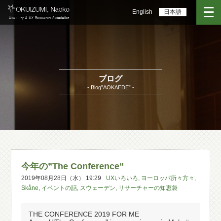
English
日本語
ブログ
- Blog”AOKAEDE” -
今年の”The Conference”
2019年08月28日（水） 19:29
UXいろいろ
,
ヨーロッパ所々方々
,
Skåne
,
イベントの話
,
スウェーデン
,
リサーチャーの知恵袋
THE CONFERENCE 2019 FOR ME