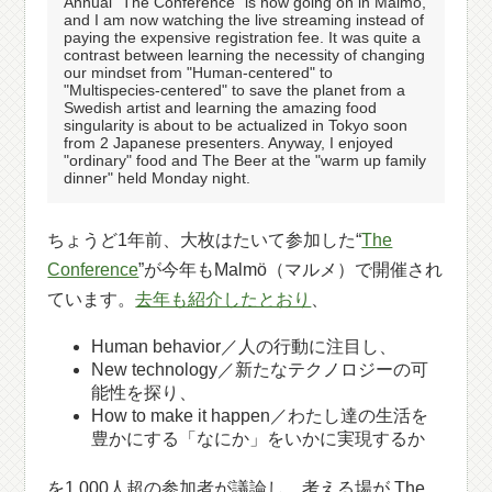
Annual "The Conference" is now going on in Malmö,
and I am now watching the live streaming instead of
paying the expensive registration fee. It was quite a
contrast between learning the necessity of changing
our mindset from "Human-centered" to
"Multispecies-centered" to save the planet from a
Swedish artist and learning the amazing food
singularity is about to be actualized in Tokyo soon
from 2 Japanese presenters. Anyway, I enjoyed
"ordinary" food and The Beer at the "warm up family
dinner" held Monday night.
ちょうど1年前、大枚はたいて参加した“
The
Conference
”が今年もMalmö（マルメ）で開催され
ています。
去年も紹介したとおり
、
Human behavior／人の行動に注目し、
New technology／新たなテクノロジーの可
能性を探り、
How to make it happen／わたし達の生活を
豊かにする「なにか」をいかに実現するか
を1,000人超の参加者が議論し、考える場が The