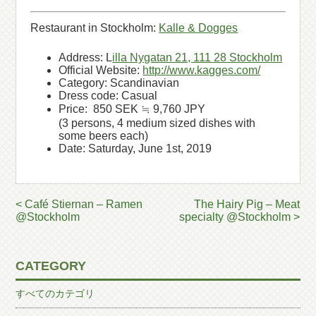
Restaurant in Stockholm:
Kalle & Dogges
Address: L
illa Nygatan 21, 111 28 Stockholm
Official Website:
http://www.kagges.com/
Category: Scandinavian
Dress code: Casual
Price: 850 SEK ≒ 9,760 JPY
(3 persons, 4 medium sized dishes with
some beers each)
Date: Saturday, June 1st, 2019
< Café Stiernan – Ramen
The Hairy Pig – Meat
@Stockholm
specialty @Stockholm >
CATEGORY
すべてのカテゴリ