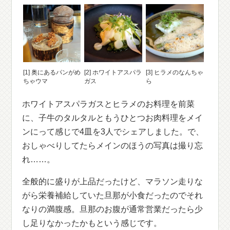
[1] 奥にあるパンがめ
[2] ホワイトアスパラ
[3] ヒラメのなんちゃ
ちゃウマ
ガス
ら
ホワイトアスパラガスとヒラメのお料理を前菜
に、子牛のタルタルともうひとつお肉料理をメイ
ンにって感じで4皿を3人でシェアしました。で、
おしゃべりしてたらメインのほうの写真は撮り忘
れ……。
全般的に盛りが上品だったけど、マラソン走りな
がら栄養補給していた旦那が小食だったのでそれ
なりの満腹感。旦那のお腹が通常営業だったら少
し足りなかったかもという感じです。