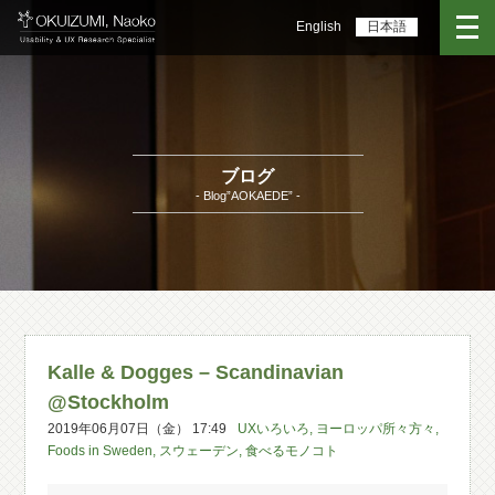
English
日本語
ブログ
- Blog”AOKAEDE” -
Kalle & Dogges – Scandinavian
@Stockholm
2019年06月07日（金） 17:49
UXいろいろ
,
ヨーロッパ所々方々
,
Foods in Sweden
,
スウェーデン
,
食べるモノコト