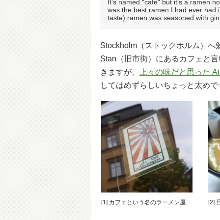
It's named "cafe" but it's a ramen no
was the best ramen I had ever had in 
taste) ramen was seasoned with ginger
Stockholm（ストックホルム
Stan（旧市街）にあるカフェ
きますが、
上々の味だと思った Ai 
してはめずらしいちょっと太めで
[1] カフェという名のラーメン屋
[2