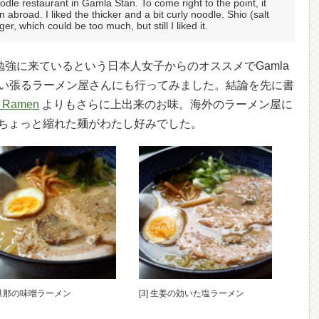
odle restaurant in Gamla Stan. To come right to the point, it
abroad. I liked the thicker and a bit curly noodle. Shio (salt
, which could be too much, but still I liked it.
）へ勉強に来ているという日本人女子からのオススメでGamla
と言い張るラーメン屋さんにも行ってみました。結論を先に書
Ramen
よりもさらに上出来のお味。海外のラーメン屋に
ちょっと縮れた麺がわたし好みでした。
] 旦那の味噌ラーメン
[3] 生姜の効いた塩ラーメン