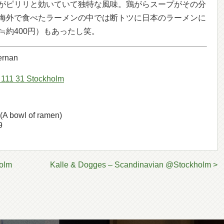
がピリリと効いていて独特な風味。鶏がらスープがその分
海外で食べたラーメンの中では断トツに日本のラーメンに
≒約400円）もあったし笑。
ernan
 111 31 Stockholm
(A bowl of ramen)
9
olm
Kalle & Dogges – Scandinavian @Stockholm >