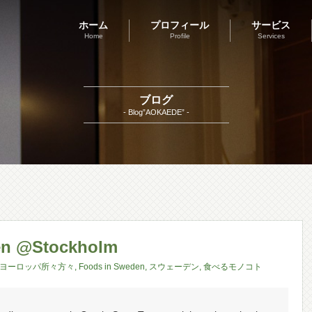
ホーム
プロフィール
サービス
Home
Profile
Services
ブログ
- Blog”AOKAEDE” -
men @Stockholm
ヨーロッパ所々方々
,
Foods in Sweden
,
スウェーデン
,
食べるモノコト