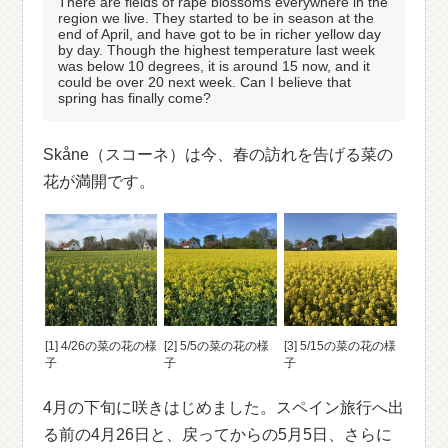
There are fields of rape blossoms everywhere in the
region we live. They started to be in season at the
end of April, and have got to be in richer yellow day
by day. Though the highest temperature last week
was below 10 degrees, it is around 15 now, and it
could be over 20 next week. Can I believe that
spring has finally come?
Skåne（スコーネ）は今、春の訪れを告げる菜の
花が満開です。
[1] 4/26の菜の花の様
[2] 5/5の菜の花の様
[3] 5/15の菜の花の様
子
子
子
4月の下旬に咲きはじめました。スペイン旅行へ出
る前の4月26日と、戻ってからの5月5日、さらに