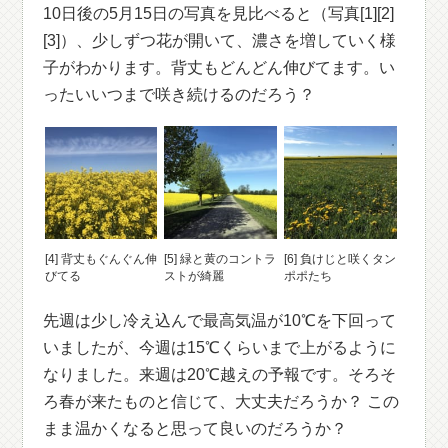
10日後の5月15日の写真を見比べると（写真[1][2]
[3]）、少しずつ花が開いて、濃さを増していく様
子がわかります。背丈もどんどん伸びてます。い
ったいいつまで咲き続けるのだろう？
[4] 背丈もぐんぐん伸
[5] 緑と黄のコントラ
[6] 負けじと咲くタン
びてる
ストが綺麗
ポポたち
先週は少し冷え込んで最高気温が10℃を下回って
いましたが、今週は15℃くらいまで上がるように
なりました。来週は20℃越えの予報です。そろそ
ろ春が来たものと信じて、大丈夫だろうか？ この
まま温かくなると思って良いのだろうか？