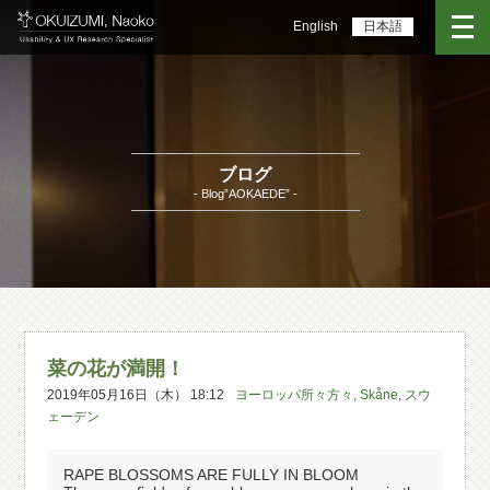
English
日本語
ブログ
- Blog”AOKAEDE” -
菜の花が満開！
2019年05月16日（木） 18:12
ヨーロッパ所々方々
,
Skåne
,
スウ
ェーデン
RAPE BLOSSOMS ARE FULLY IN BLOOM