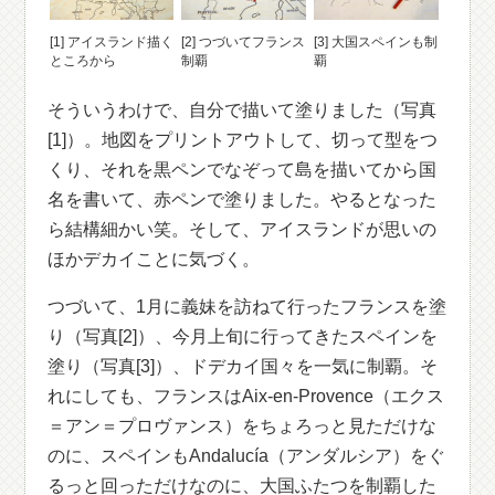
[1] アイスランド描く
[2] つづいてフランス
[3] 大国スペインも制
ところから
制覇
覇
そういうわけで、自分で描いて塗りました（写真
[1]）。地図をプリントアウトして、切って型をつ
くり、それを黒ペンでなぞって島を描いてから国
名を書いて、赤ペンで塗りました。やるとなった
ら結構細かい笑。そして、アイスランドが思いの
ほかデカイことに気づく。
つづいて、1月に義妹を訪ねて行ったフランスを塗
り（写真[2]）、今月上旬に行ってきたスペインを
塗り（写真[3]）、ドデカイ国々を一気に制覇。そ
れにしても、フランスはAix-en-Provence（エクス
＝アン＝プロヴァンス）をちょろっと見ただけな
のに、スペインもAndalucía（アンダルシア）をぐ
るっと回っただけなのに、大国ふたつを制覇した