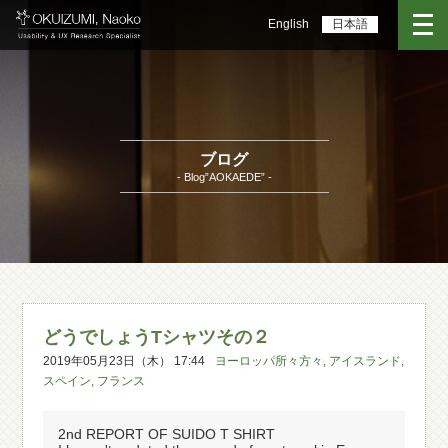
English
日本語
ブログ
- Blog”AOKAEDE” -
どうでしょうTシャツその２
2019年05月23日（木） 17:44
ヨーロッパ所々方々
,
アイスランド
,
スペイン
,
フランス
2nd REPORT OF SUIDO T SHIRT