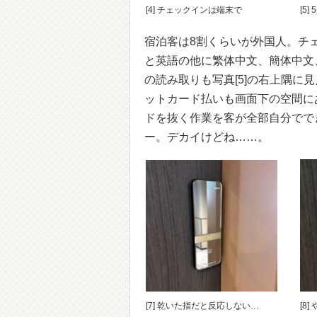
[4] チェックインは端末で
[5
宿泊客は8割くらいが外国人。チェ
と英語の他に繁体中文、簡体中文
の読み取りも写真[5]の右上隅
ットカード払いも画面下の空間に
ドを抜く作業を客が全部自分でで
ー。デカイけどね……。
[7] 乾いた指だと反応しない…
[8