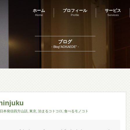
ホーム
プロフィール
サービス
Home
Profile
Services
ブログ
- Blog”AOKAEDE” -
injuku
日本発信四方山話
,
東京
,
泊まるコトコロ
,
食べるモノコト