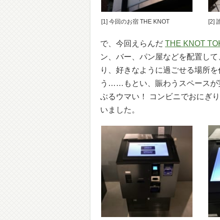
[1] 今回のお宿 THE KNOT
[2
で、今回えらんだ
THE KNOT TOK
ン、バー、パン屋などを配置して
り、好きなように過ごせる場所を
う……もとい、賑わうスペースが
ぶるウマい！ コンビニでおにぎ
いました。