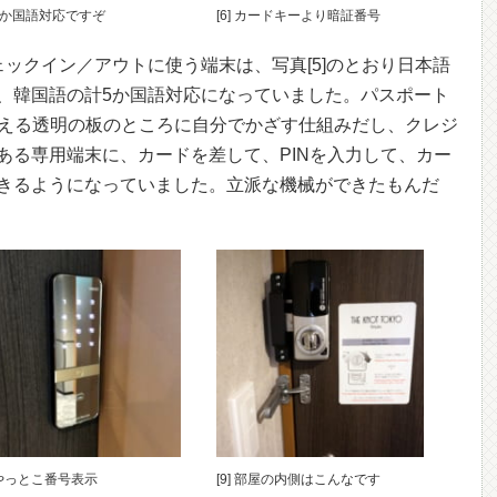
] 5か国語対応ですぞ
[6] カードキーより暗証番号
ックイン／アウトに使う端末は、写真[5]のとおり日本語
、韓国語の計5か国語対応になっていました。パスポート
に見える透明の板のところに自分でかざす仕組みだし、クレジ
ある専用端末に、カードを差して、PINを入力して、カー
きるようになっていました。立派な機械ができたもんだ
] やっとこ番号表示
[9] 部屋の内側はこんなです