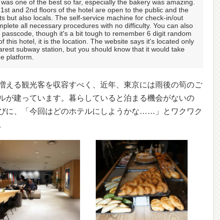
e was one of the best so far, especially the bakery was amazing.
 1st and 2nd floors of the hotel are open to the public and the
ts but also locals. The self-service machine for check-in/out
mplete all necessary procedures with no difficulty. You can also
a passcode, though it's a bit tough to remember 6 digit random
f this hotel, it is the location. The website says it's located only
arest subway station, but you should know that it would take
he platform.
増える観光客を収容すべく、近年、東京には雨後の筍のご
ルが建っています。暮らしていると泊まる機会がないの
びに、「今回はどのホテルにしようかな……」とワクワク
。