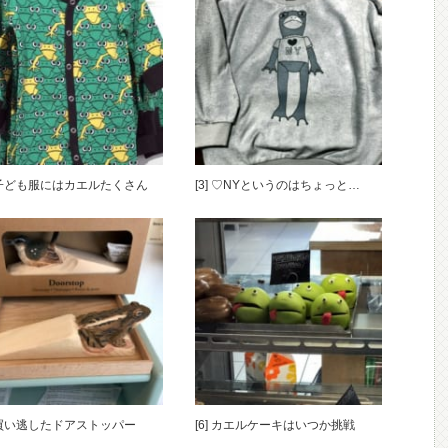
] 子ども服にはカエルたくさん
[3] ♡NYというのはちょっと…
] 買い逃したドアストッパー
[6] カエルケーキはいつか挑戦