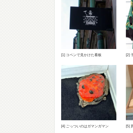
[1] コペンで見かけた看板
[2
[4] ごっついのはガマンガマン
[5