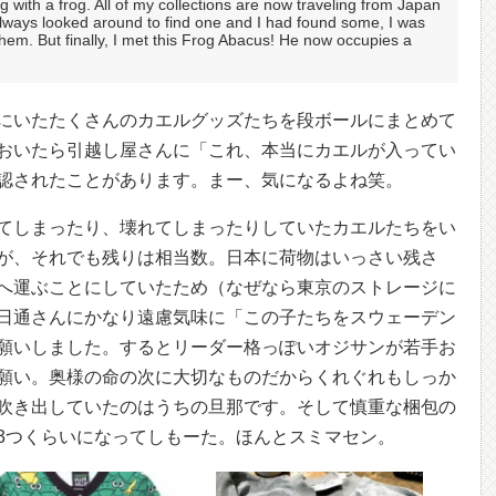
g with a frog. All of my collections are now traveling from Japan
lways looked around to find one and I had found some, I was
f them. But finally, I met this Frog Abacus! He now occupies a
にいたたくさんのカエルグッズたちを段ボールにまとめて
おいたら引越し屋さんに「これ、本当にカエルが入ってい
認されたことがあります。まー、気になるよね笑。
てしまったり、壊れてしまったりしていたカエルたちをい
が、それでも残りは相当数。日本に荷物はいっさい残さ
へ運ぶことにしていたため（なぜなら東京のストレージに
日通さんにかなり遠慮気味に「この子たちをスウェーデン
願いしました。するとリーダー格っぽいオジサンが若手お
願い。奥様の命の次に大切なものだからくれぐれもしっか
吹き出していたのはうちの旦那です。そして慎重な梱包の
3つくらいになってしもーた。ほんとスミマセン。