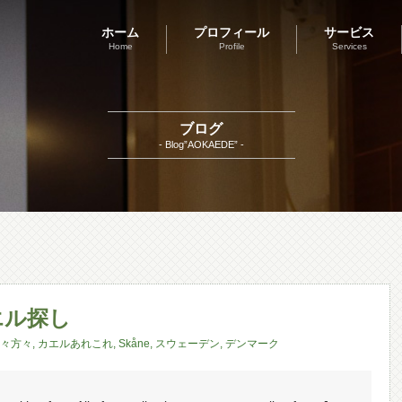
ホーム
プロフィール
サービス
Home
Profile
Services
ブログ
- Blog”AOKAEDE” -
エル探し
々方々
,
カエルあれこれ
,
Skåne
,
スウェーデン
,
デンマーク