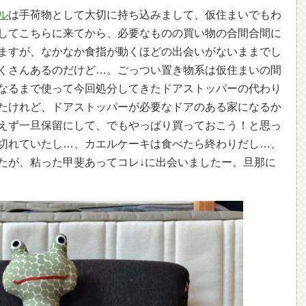
ル
は手荷物として大切に持ち込みまして、仮住まいでもわ
してこちらに来てから、必要なものの買い物の合間合間に
ますが、なかなか食指が動くほどの出会いがないままでし
くさんあるのだけど…。ごっつい置き物系は仮住まいの間
なるまで使って今回処分してきたドアストッパーの代わり
たけれど、ドアストッパーが必要なドアのある家になるか
えず一旦保留にして、でもやっぱり買っておこう！と思っ
切れていたし…、カエルケーキは食べたら終わりだし…、
たが、粘った甲斐あってコレ↓に出会いましたー。旦那に