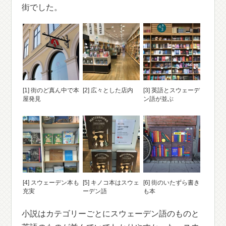
街でした。
[1] 街のど真ん中で本
[2] 広々とした店内
[3] 英語とスウェーデ
屋発見
ン語が並ぶ
[4] スウェーデン本も
[5] キノコ本はスウェ
[6] 街のいたずら書き
充実
ーデン語
も本
小説はカテゴリーごとにスウェーデン語のものと