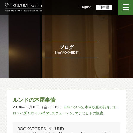
English
日本語
ブログ
- Blog”AOKAEDE” -
ルンドの本屋事情
2018年08月10日（金） 19:31
UXいろいろ
,
本＆映画の紹介
,
ヨー
ロッパ所々方々
,
Skåne
,
スウェーデン
,
マチとヒトの観察
BOOKSTORES IN LUND