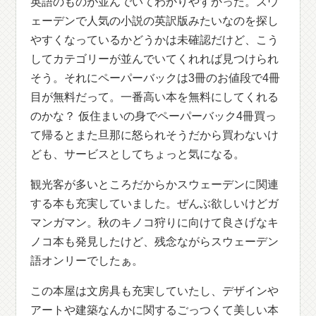
英語のものが並んでいてわかりやすかった。スウ
ェーデンで人気の小説の英訳版みたいなのを探し
やすくなっているかどうかは未確認だけど、こう
してカテゴリーが並んでいてくれれば見つけられ
そう。それにペーパーバックは3冊のお値段で4冊
目が無料だって。一番高い本を無料にしてくれる
のかな？ 仮住まいの身でペーパーバック4冊買っ
て帰るとまた旦那に怒られそうだから買わないけ
ども、サービスとしてちょっと気になる。
観光客が多いところだからかスウェーデンに関連
する本も充実していました。ぜんぶ欲しいけどガ
マンガマン。秋のキノコ狩りに向けて良さげなキ
ノコ本も発見したけど、残念ながらスウェーデン
語オンリーでしたぁ。
この本屋は文房具も充実していたし、デザインや
アートや建築なんかに関するごっつくて美しい本