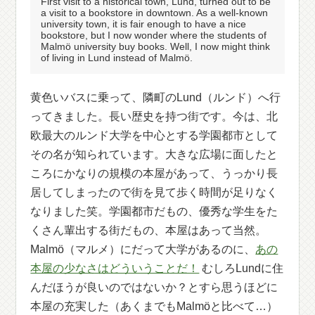
First visit to a historical town, Lund, turned out to be
a visit to a bookstore in downtown. As a well-known
university town, it is fair enough to have a nice
bookstore, but I now wonder where the students of
Malmö university buy books. Well, I now might think
of living in Lund instead of Malmö.
黄色いバスに乗って、隣町のLund（ルンド）へ行
ってきました。長い歴史を持つ街です。今は、北
欧最大のルンド大学を中心とする学園都市として
その名が知られています。大きな広場に面したと
ころにかなりの規模の本屋があって、うっかり長
居してしまったので街を見て歩く時間が足りなく
なりました笑。学園都市だもの、優秀な学生をた
くさん輩出する街だもの、本屋はあって当然。
Malmö（マルメ）にだって大学があるのに、
あの
本屋の少なさはどういうことだ！
むしろLundに住
んだほうが良いのではないか？とすら思うほどに
本屋の充実した（あくまでもMalmöと比べて…）