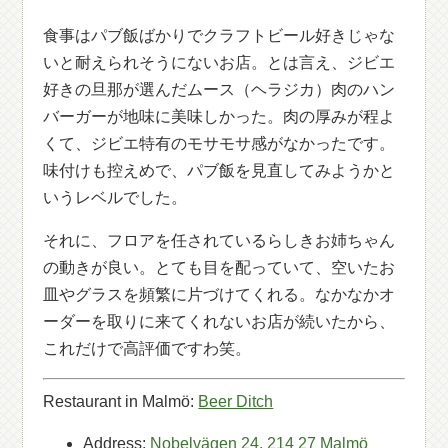
食事はパブ飯ばかりでクラフトビール好きじゃな
いと耐えられそうにないお店。とは言え、ジビエ
好きの旦那が選んだムース（ヘラジカ）肉のハン
バーガーが地味に美味しかった。肉の厚みが程よ
くて、ジビエ特有のモサモサ感がなかったです。
味付けも控えめで、パブ飯を見直してみようかと
いうレベルでした。
それに、フロアを任されているらしきお姉ちゃん
の動きが良い。とても目を配っていて、空いたお
皿やグラスを頻繁に片づけてくれる。なかなかオ
ーダーを取りに来てくれないお店が続いたから、
これだけで高評価ですわ笑。
Restaurant in Malmö:
Beer Ditch
Address:
Nobelvägen 24, 214 27 Malmö