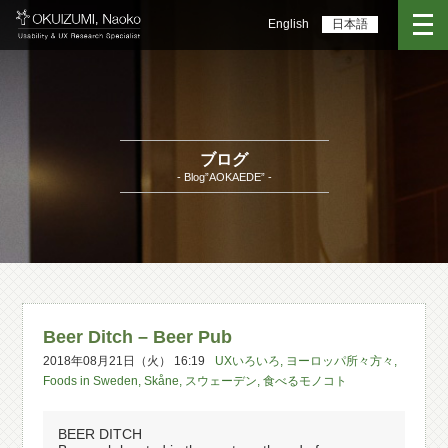
English
日本語
ブログ
- Blog”AOKAEDE” -
Beer Ditch – Beer Pub
2018年08月21日（火） 16:19
UXいろいろ
,
ヨーロッパ所々方々
,
Foods in Sweden
,
Skåne
,
スウェーデン
,
食べるモノコト
BEER DITCH