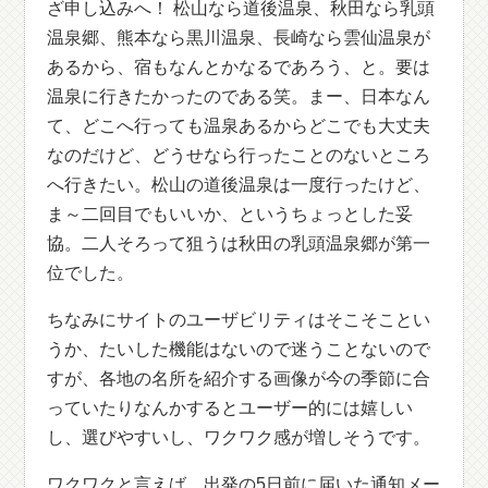
ざ申し込みへ！ 松山なら道後温泉、秋田なら乳頭
温泉郷、熊本なら黒川温泉、長崎なら雲仙温泉が
あるから、宿もなんとかなるであろう、と。要は
温泉に行きたかったのである笑。まー、日本なん
て、どこへ行っても温泉あるからどこでも大丈夫
なのだけど、どうせなら行ったことのないところ
へ行きたい。松山の道後温泉は一度行ったけど、
ま～二回目でもいいか、というちょっとした妥
協。二人そろって狙うは秋田の乳頭温泉郷が第一
位でした。
ちなみにサイトのユーザビリティはそこそことい
うか、たいした機能はないので迷うことないので
すが、各地の名所を紹介する画像が今の季節に合
っていたりなんかするとユーザー的には嬉しい
し、選びやすいし、ワクワク感が増しそうです。
ワクワクと言えば、出発の5日前に届いた通知メー