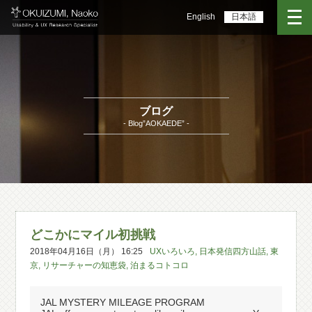
English
日本語
ブログ
- Blog”AOKAEDE” -
どこかにマイル初挑戦
2018年04月16日（月） 16:25
UXいろいろ
,
日本発信四方山話
,
東
京
,
リサーチャーの知恵袋
,
泊まるコトコロ
JAL MYSTERY MILEAGE PROGRAM