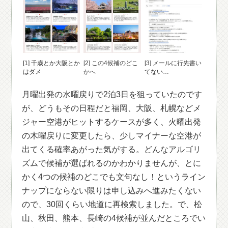
[1] 千歳とか大阪とか
[2] この4候補のどこ
[3] メールに行先書い
はダメ
かへ
てない…
月曜出発の水曜戻りで2泊3日を狙っていたのです
が、どうもその日程だと福岡、大阪、札幌などメ
ジャー空港がヒットするケースが多く、火曜出発
の木曜戻りに変更したら、少しマイナーな空港が
出てくる確率あがった気がする。どんなアルゴリ
ズムで候補が選ばれるのかわかりませんが、とに
かく4つの候補のどこでも文句なし！というライン
ナップにならない限りは申し込みへ進みたくない
ので、30回くらい地道に再検索しました。で、松
山、秋田、熊本、長崎の4候補が並んだところでい