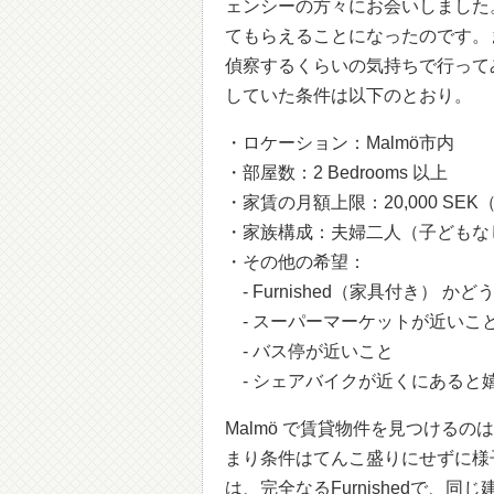
ェンシーの方々にお会いしました
てもらえることになったのです。ま
偵察するくらいの気持ちで行って
していた条件は以下のとおり。
・ロケーション：Malmö市内
・部屋数：2 Bedrooms 以上
・家賃の月額上限：20,000 SEK（
・家族構成：夫婦二人（子どもな
・その他の希望：
- Furnished（家具付き） 
- スーパーマーケットが近いこ
- バス停が近いこと
- シェアバイクが近くにあると
Malmö で賃貸物件を見つける
まり条件はてんこ盛りにせずに様
は、完全なるFurnishedで、