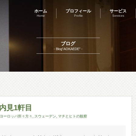
ホーム
プロフィール
サービス
Home
Profile
Services
ブログ
- Blog”AOKAEDE” -
 内見1軒目
ヨーロッパ所々方々
,
スウェーデン
,
マチとヒトの観察