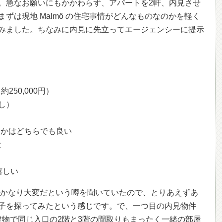
。急なお願いにもかかわらず、アパートを2軒、内見させ
ずは現地 Malmö の住宅事情がどんなものなのかを軽く
みました。ちなみに内見に先立ってエージェンシーに提示
約250,000円）
し）
かどうかはどちらでも良い
と
嬉しい
のはかなり大変だという噂を聞いていたので、とりあえずあ
子を探ってみたという感じです。で、一つ目の内見物件
同じ建物で同じ入口の2階と3階の間取りもまったく一緒の部屋