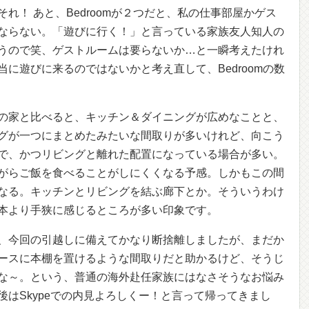
れ！ あと、Bedroomが２つだと、私の仕事部屋かゲス
ならない。「遊びに行く！」と言っている家族友人知人の
うので笑、ゲストルームは要らないか…と一瞬考えたけれ
に遊びに来るのではないかと考え直して、Bedroomの数
の家と比べると、キッチン＆ダイニングが広めなことと、
グが一つにまとめたみたいな間取りが多いけれど、向こう
で、かつリビングと離れた配置になっている場合が多い。
がらご飯を食べることがしにくくなる予感。しかもこの間
なる。キッチンとリビングを結ぶ廊下とか。そういうわけ
本より手狭に感じるところが多い印象です。
、今回の引越しに備えてかなり断捨離しましたが、まだか
ースに本棚を置けるような間取りだと助かるけど、そうじ
な～。という、普通の海外赴任家族にはなさそうなお悩み
はSkypeでの内見よろしくー！と言って帰ってきまし