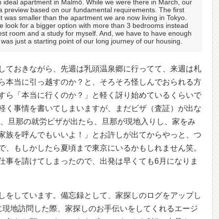
d an ideal apartment in Malmö. While we were there in March, our
 preview based on our fundamental requirements. The first
 it was smaller than the apartment we are now living in Tokyo.
e look for a bigger option with more than 3 bedrooms instead
est room and a study for myself. And, we have to have enough
 was just a starting point of our long journey of our housing.
しておきながら、先週は乳頭温泉郷に行ってて、来週は札
ら本当に引っ越すのか？と、そろそろ怪しんでおられる方
すら「本当に行くのか？」と軽く訝り始めているくらいで
軽く事情を書いてしまいますが、まだビザ（査証）が出な
と、旦那の就労ビザが出たら、旦那が現地入りし、家をみ
家族を呼んでもいいよ！」とお許しが出てからやっと、つ
で、もしかしたら夏頃まで東京にいるかもしれません笑。
仕事を請けてしまったので、出発は早くても6月になりま
しをしています。備忘録として、家探しのログをアップし
に現地訪問した際、家探しのお手伝いをしてくれるエージ