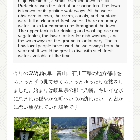
Gujo Hachiman, a small, riverside town in Gifu
Prefecture was the start of our spring trip. The town
is known for its pristine waterways. All the water
observed in town, the rivers, canals, and fountains
were full of clear and fresh water. There are many
water tanks for common use throughout the town.
The upper tank is for drinking and washing rice and
vegetables, the lower tank is for dish washing, and
the waterways on the ground is for laundry. That's
how local people have used the waterways from the
year dot. It would be great to live with such fresh
water available all the time.
今年のGWは岐阜、富山、石川三県の地方都市を
ちょっとずつ見て歩くちょっとゆったりな旅をし
ました。始まりは岐阜県の郡上八幡。キレイな水
に恵まれた穏やかな町へいつか訪れたい…と密か
に恋い焦がれていた場所です。