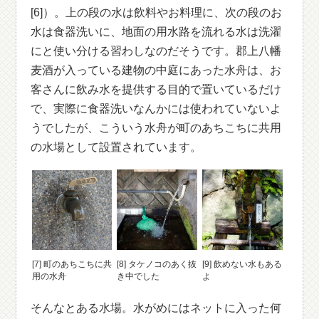
[6]）。上の段の水は飲料やお料理に、次の段のお
水は食器洗いに、地面の用水路を流れる水は洗濯
にと使い分ける習わしなのだそうです。郡上八幡
麦酒が入っている建物の中庭にあった水舟は、お
客さんに飲み水を提供する目的で置いているだけ
で、実際に食器洗いなんかには使われていないよ
うでしたが、こういう水舟が町のあちこちに共用
の水場として設置されています。
[7] 町のあちこちに共
[8] タケノコのあく抜
[9] 飲めない水もある
用の水舟
き中でした
よ
そんなとある水場。水がめにはネットに入った何