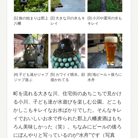
[1] 旅の始まりは郡上
[2] 大きな川の水もキ
[3] 小川や運河の水も
八幡
レイ
キレイ
[4] 子ども達がジャブ
[5] カワイイ噴水。顔
[6] 地ビール＋後ろに
ジャブ遊ぶ
描かれてる
水舟
町を流れる大きな川、住宅街のあちこちで見かけ
る小川、子ども達が水遊びを楽しむ公園。どこも
かしこもキレイなお水ばかりでした。そんなキレ
イでおいしいお水で作られた郡上八幡麦酒はもち
ろん美味しかった（笑）。ちなみにビールの後ろ
にぼんやりと写っているのが“水舟”です（写真