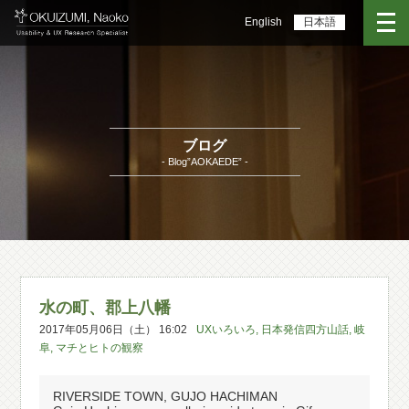
English
日本語
ブログ
- Blog”AOKAEDE” -
水の町、郡上八幡
2017年05月06日（土） 16:02
UXいろいろ
,
日本発信四方山話
,
岐
阜
,
マチとヒトの観察
RIVERSIDE TOWN, GUJO HACHIMAN