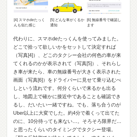
[4] スマホdeたっく
[5] どんな車がくるか
[6] 無線番号で確認し
んも似た感じ
通知
ます
代わりに、スマホdeたっくんを使ってみました。
どこで拾って欲しいかをセットして決定すれば
（写真[4]）、どこのタクシー会社の何色の車が来
てくれるのかが表示されて（写真[5]）、それらし
き車が来たら、車の無線番号が大きく表示された
画面（写真[6]）をドライバーに見せて乗り込むべ
しという流れです。何分くらいで来るかも出る
し、地図上で確かに接近中であることも確認でき
るし、だいたい一緒ですね。でも、落ち合うのが
Uber以上に大変でした。約4分で着くって出てた
のに、10分待っても来ない…。そろそろ限界だ…
と思ったくらいのタイミングでタクシー登場。