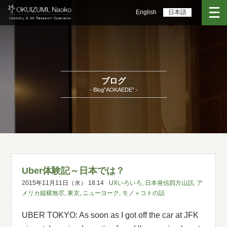
English
日本語
ブログ
- Blog”AOKAEDE” -
Uber体験記～日本では？
2015年11月11日（水） 18:14
UXいろいろ
,
日本発信四方山話
,
ア
メリカ縦横無尽
,
東京
,
ニューヨーク
,
モノ＋コトの話
UBER TOKYO: As soon as I got off the car at JFK