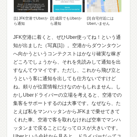
[1] JFK空港でUberか
[2] 成田でもUberか
[3] 自宅付近には
ら通知
ら通知
Uberいません
JFK空港に着くと、ぜひUber使ってね！という通
知が出ました（写真[1]）。空港からダウンタウン
へ向かうというコンテクストはかなり確実な稼ぎ
どころでしょうから、それを先読みして通知を出
すなんてウマイです。ただし、これから飛び立と
うという客に通知を出しても仕方ないですけど
ね。頼りが位置情報だけなのかもしれません。し
かしUberドライバーの立場を考えると、空港での
集客をサポートするのは大事です。なぜなら、た
とえば私をマンハッタンからJFKまで乗せてきて
くれた車、空港で客を取れなければ空車でマンハ
ッタンまで戻ることになってロスが大きいです。
Uberという会社から見ると、ドライバーだってユ