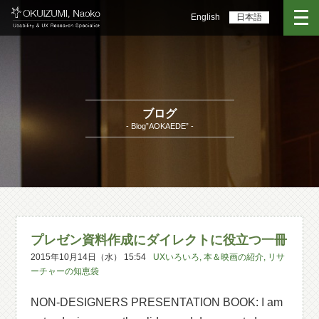
English
日本語
ブログ
- Blog”AOKAEDE” -
プレゼン資料作成にダイレクトに役立つ一冊
2015年10月14日（水） 15:54
UXいろいろ
,
本＆映画の紹介
,
リサ
ーチャーの知恵袋
NON-DESIGNERS PRESENTATION BOOK: I am