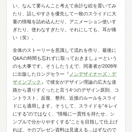
い、なんて要らんこと考えて余計な絵を置いてみ
たり、話しやすさを優先して一枚のスライドに大
量の情報を詰め込んだり、アニメーション使いす
ぎたり、使わなすぎたり。それにしても、耳が痛
い（笑）。
全体のストーリーを意識して流れを作り、最後に
Q&Aの時間も忘れずに取っておきましょーという
のも大事です。そうしたうえで、同著者が2008年
に出版したロングセラー『
ノンデザイナーズ・デ
ザインブック
』で彼女がデザイン理論の広大な迷
路から選りすぐったと言う4つのデザイン原則、コ
ントラスト、反復、整列、近接のルールをスライ
ドにも適用します。そうして、スライドを“キレイ
にする”のではなく、“情報に一貫性を持たせ、シ
ンプルで分かりやすくする”ことを目指して仕上げ
れば、そのプレゼン資料は見違える…はずなので