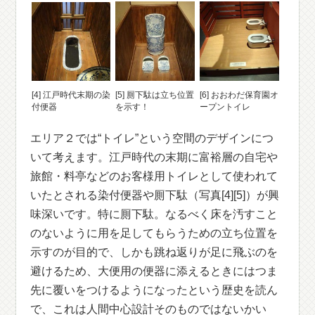
[4] 江戸時代末期の染
[5] 厠下駄は立ち位置
[6] おおわだ保育園オ
付便器
を示す！
ープントイレ
エリア２では“トイレ”という空間のデザインにつ
いて考えます。江戸時代の末期に富裕層の自宅や
旅館・料亭などのお客様用トイレとして使われて
いたとされる染付便器や厠下駄（写真[4][5]）が興
味深いです。特に厠下駄。なるべく床を汚すこと
のないように用を足してもらうための立ち位置を
示すのが目的で、しかも跳ね返りが足に飛ぶのを
避けるため、大便用の便器に添えるときにはつま
先に覆いをつけるようになったという歴史を読ん
で、これは人間中心設計そのものではないかい