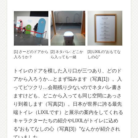
[1] さーどのドアから
[2] ネタバレ: どこか
[3] LIXILの“おもてな
入ろうか？
ら入っても一緒
しの心”
トイレのドアを模した入り口が三つあり、どのド
アから入ろうか…とまず悩みます（写真[1]）。入
ってビツクリ…会期残り少ないのでネタバレ書き
ますけども、どこから入っても同じ空間にあっさ
り到着します（写真[2]）。日本が世界に誇る最先
端トイレ（LIXILです）と展示の案内をしてくれる
キャラクターたちの紹介やLIXILがトイレに込め
る“おもてなしの心（写真[3]）”なんかが紹介され
ていました。