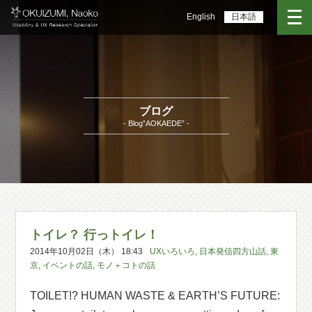
English
日本語
ブログ
- Blog”AOKAEDE” -
トイレ？ 行っトイレ！
2014年10月02日（木） 18:43
UXいろいろ
,
日本発信四方山話
,
東
京
,
イベントの話
,
モノ＋コトの話
TOILET!? HUMAN WASTE & EARTH’S FUTURE: