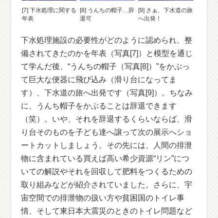
[7] 下水処理に関する
[8] うんちの帽子…辞
[9] さぁ、下水道の旅
年表
退可
へ出発！
下水処理施設の必要性がどのように認められ、整
備されてきたのかを年表（写真[7]）と模型を通じ
て学んだ後、“うんちの帽子（写真[8]）”をかぶっ
て巨大な便器に飛び込み（滑り台になってま
す）、下水道の旅へ出発です（写真[9]）。ちなみ
に、うんち帽子をかぶることは辞退できます
（笑）。いや、それを辞退するくらいならば、滑
り台そのものを子ども達へ譲って次の展示へショ
ートカットしましょう。その先には、人間の排泄
物に含まれている買えば高い希少資源“リン”につ
いての解説やそれを回収して肥料をつくるための
取り組みなどが紹介されていました。さらに、宇
宙空間での排泄物の扱い方や貧困国のトイレ事
情、そして東日本大震災のときのトイレ問題など