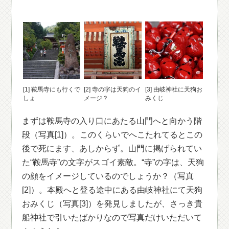
[1] 鞍馬寺にも行くで
[2] 寺の字は天狗のイ
[3] 由岐神社に天狗お
しょ
メージ？
みくじ
まずは鞍馬寺の入り口にあたる山門へと向かう階
段（写真[1]）。このくらいでへこたれてるとこの
後で死にます、あしからず。山門に掲げられてい
た“鞍馬寺”の文字がスゴイ素敵。“寺”の字は、天狗
の顔をイメージしているのでしょうか？（写真
[2]）。本殿へと登る途中にある由岐神社にて天狗
おみくじ（写真[3]）を発見しましたが、さっき貴
船神社で引いたばかりなので写真だけいただいて