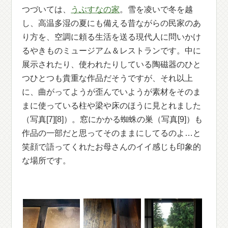
つづいては、
うぶすなの家
。雪を凌いで冬を越
し、高温多湿の夏にも備える昔ながらの民家のあ
り方を、空調に頼る生活を送る現代人に問いかけ
るやきものミュージアム＆レストランです。中に
展示されたり、使われたりしている陶磁器のひと
つひとつも貴重な作品だそうですが、それ以上
に、曲がってようが歪んでいようが素材をそのま
まに使っている柱や梁や床のほうに見とれました
（写真[7][8]）。窓にかかる蜘蛛の巣（写真[9]）も
作品の一部だと思ってそのままにしてるのよ…と
笑顔で語ってくれたお母さんのイイ感じも印象的
な場所です。