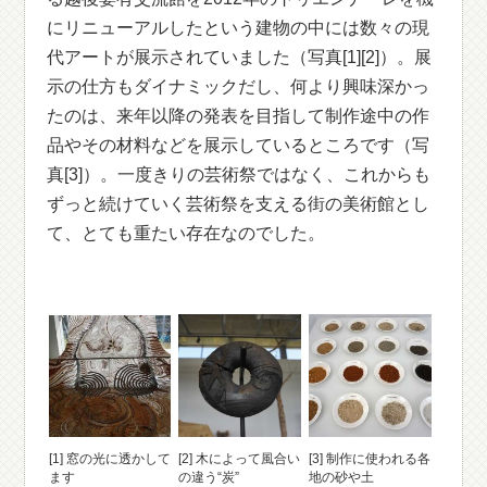
にリニューアルしたという建物の中には数々の現
代アートが展示されていました（写真[1][2]）。展
示の仕方もダイナミックだし、何より興味深かっ
たのは、来年以降の発表を目指して制作途中の作
品やその材料などを展示しているところです（写
真[3]）。一度きりの芸術祭ではなく、これからも
ずっと続けていく芸術祭を支える街の美術館とし
て、とても重たい存在なのでした。
[1] 窓の光に透かして
[2] 木によって風合い
[3] 制作に使われる各
ます
の違う“炭”
地の砂や土