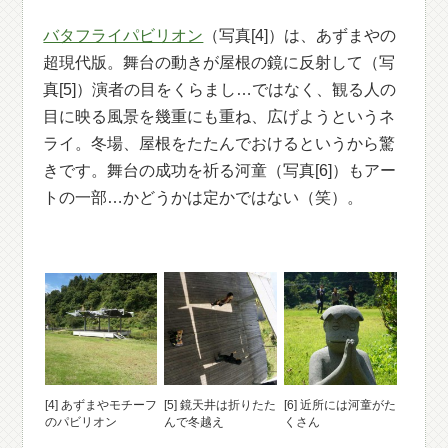
バタフライパビリオン
（写真[4]）は、あずまやの
超現代版。舞台の動きが屋根の鏡に反射して（写
真[5]）演者の目をくらまし…ではなく、観る人の
目に映る風景を幾重にも重ね、広げようというネ
ライ。冬場、屋根をたたんでおけるというから驚
きです。舞台の成功を祈る河童（写真[6]）もアー
トの一部…かどうかは定かではない（笑）。
[4] あずまやモチーフ
[5] 鏡天井は折りたた
[6] 近所には河童がた
のパビリオン
んで冬越え
くさん