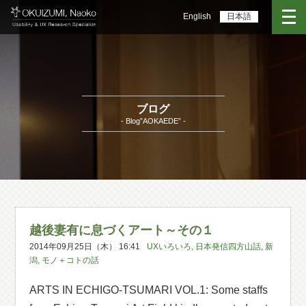
English
日本語
ブログ
- Blog”AOKAEDE” -
越後妻有に息づくアート～その１
2014年09月25日（木） 16:41
UXいろいろ
,
日本発信四方山話
,
新
潟
,
モノ＋コトの話
ARTS IN ECHIGO-TSUMARI VOL.1: Some staffs