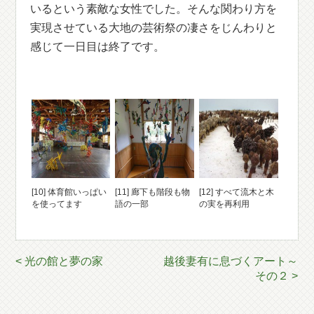
いるという素敵な女性でした。そんな関わり方を
実現させている大地の芸術祭の凄さをじんわりと
感じて一日目は終了です。
[10] 体育館いっぱい
[11] 廊下も階段も物
[12] すべて流木と木
を使ってます
語の一部
の実を再利用
< 光の館と夢の家
越後妻有に息づくアート～
その２ >