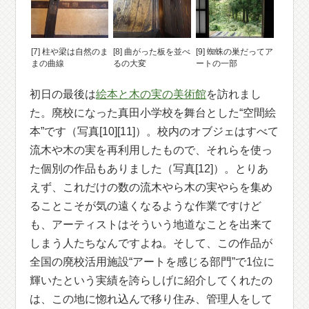
[7] 柱や梁は自然のま
[8] 曲がった板を並べ
[9] 蜘蛛の巣だってア
まの曲線
るの大変
ートの一部
初日の最後は
絵本と木の実の美術館
を訪れまし
た。廃校になった真田小学校を舞台とした“空間絵
本”です（写真[10][11]）。校内のオブジェはすべて
流木や木の実を再利用したもので、それらを使っ
た個別の作品もありました（写真[12]）。とりあ
えず、これだけの数の流木やら木の実やらを集め
ることこそが気の遠くなるような作業ですけど
も、アーティストはそういう地道なことを出来て
しまう人たちなんですよね。そして、この作品が
全国の廃校活用施設“アートを感じる部門”で1位に
輝いたという実績を誇らしげに紹介してくれたの
は、この地に惚れ込んで移り住み、管理人をして