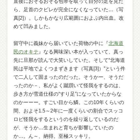
直後におそるおそる包帯を取って自分の足を見た
ら、足首のクビレが完全になくなっていた…（写
真[2]）。しかもかなり広範囲におよぶ内出血。改
めて凹みました。
留守中に義妹から届いていた荷物の中に『
北海道
民のオキテ
』なる興味深い本が入っていて、真っ
先に旦那が読んで大笑いしていた。そして“北海道
民は平地でよくつまずきます（写真[3]）”という件
で二人して固まったのだった。そうかー、そうだ
ったのか－、私がよく蹴躓いて怪我をするのは、
歩き方が雪道仕様の“すり足”になっていたからな
のかーーー。すごい目から鱗。この10年くらいの
間、およそ1.5～2年に一度くらいの割合でスッコ
ロビ怪我をするというのを繰り返しているのだ
が、そうか…生まれと育ちが影響していたの
か…。ん～、納得。至極スッキリ。