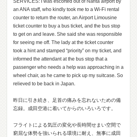
SERVICES: I was escorted out of Narita airport by
an ANA staff, who kindly took me to a Wi-Fi rental
counter to return the router, an Airport Limousine
ticket counter to buy a bus ticket, and the bus stop
to get on and leave. She said she was responsible
for seeing me off. The lady at the ticket counter
took a hint and stamped “priority” on my ticket, and
informed the attendant at the bus stop that a
passenger who needs a help was approaching in a
wheel chair, as he came to pick up my suitcase. So
relieved to be back in Japan.
昨日に引き続き、足首の痛みを忘れないための備
忘録。成田空港に着いてからのいろいろです。
フライトによる気圧の変化や長時間せまい空間で
窮屈な体勢を強いられる環境に耐え、無事に成田