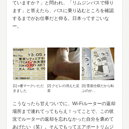
ていますか？」と問われ、「リムジンバスで帰り
ます」と答えたら、バスに乗り込むところを確認
するまでがお仕事だと仰る。日本ってすごいな
ー。
[1] ○優マークいただ
[2] クビレの消えた足
[3] 雪道仕様だから転
きました
首
ぶのか…
こうなったら甘えついでに、Wi-Fiルーターの返却
場所まで連れてってもらえ！ってことで、この状
況でルーターの返却を忘れなかった自分を褒めて
あげたい（笑）。そんでもってエアポートリムジ