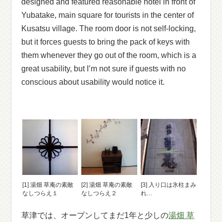
designed and featured reasonable hotel in front of
Yubatake, main square for tourists in the center of
Kusatsu village. The room door is not self-locking,
but it forces guests to bring the pack of keys with
them whenever they go out of the room, which is a
great usability, but I’m not sure if guests with no
conscious about usability would notice it.
[1] 湯畑 草庵の素敵
[2] 湯畑 草庵の素敵
[3] 入り口は氷柱まみ
なしつらえ１
なしつらえ２
れ…
草津では、オープンしてまだ1年と少しの
湯畑 草