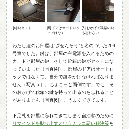
[4] 鍵セット
[5] ドアはオートロッ
[6] おかげで靴箱の鍵
クではなく…
も忘れない
わたし達のお部屋は“ざぜんそう”と名のついた209
号室でした。鍵は、部屋の主電源を入れるための
カードと部屋の鍵、そして靴箱の鍵がセットにな
っていました（写真[4]）。部屋のドアはオートロ
ックではなくて、自分で鍵をかけなければなりま
せん（写真[5]）。ちょこっと面倒です。でも、そ
のおかげで靴箱の鍵を持って出るのを忘れること
がありません（写真[6]）。うまくできてます。
下足札を部屋に忘れてきてしまう宿泊客のために
リマインドを貼り出すというカッコ悪い解決策
を