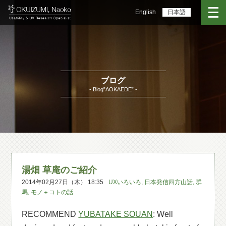
English
日本語
ブログ
- Blog”AOKAEDE” -
湯畑 草庵のご紹介
2014年02月27日（木） 18:35
UXいろいろ
,
日本発信四方山話
,
群
馬
,
モノ＋コトの話
RECOMMEND
YUBATAKE SOUAN
: Well