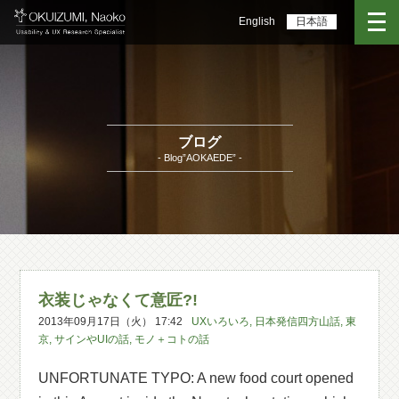
English
日本語
ブログ
- Blog”AOKAEDE” -
衣装じゃなくて意匠?!
2013年09月17日（火） 17:42
UXいろいろ
,
日本発信四方山話
,
東
京
,
サインやUIの話
,
モノ＋コトの話
UNFORTUNATE TYPO: A new food court opened