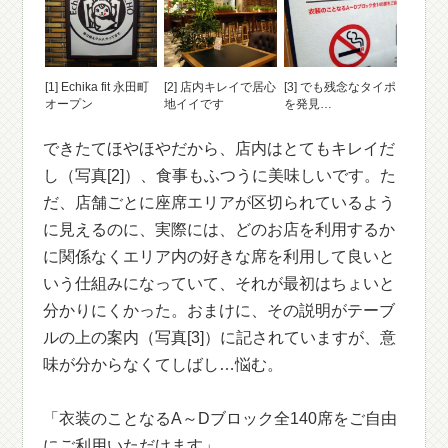
[1] Echika fit 永田町
[2] 店内キレイで居心
[3] でも残念なタイポ
オープン
地イイです
を発見…
できたてほやほやだから、店内はとてもキレイだ
し（写真[2]）、食事もふつうに美味しいです。た
だ、店舗ごとに座席エリアが区切られているよう
に見えるのに、実際には、どのお店を利用するか
に関係なくエリア内の好きな席を利用して良いと
いう仕組みになっていて、それが最初はちょいと
分かりにくかった。おまけに、その説明がテーブ
ルの上の案内（写真[3]）に記されていますが、意
味が分からなくてしばし…悩む。
「衣装のことなるA～Dブロック全140席をご自由
にご利用いただけます」