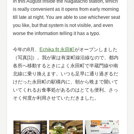
in this August inside the Nagatacho station, which
is really convenient as it opens from early morning
till late at night. You are able to use whichever seat
you like, but that system is not visible, and even
worse the information telling it has a typo.
今年の8月、
Echika fit 永田町
がオープンしました
（写真[1]）。我が家は有楽町線沿線なので、都内
各所へ移動するときによく永田町で半蔵門線や南
北線に乗り換えます。いつも足早に通り過ぎるだ
けだった永田町の駅構内に、朝から晩まで開いて
いてくれるお食事処があるのはとても便利。さっ
そく何度か利用させていただきました。