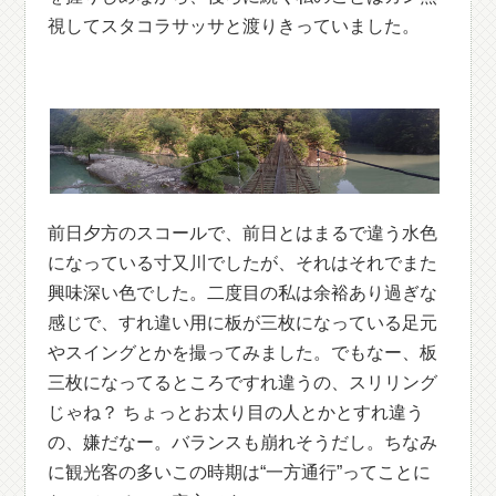
視してスタコラサッサと渡りきっていました。
前日夕方のスコールで、前日とはまるで違う水色
になっている寸又川でしたが、それはそれでまた
興味深い色でした。二度目の私は余裕あり過ぎな
感じで、すれ違い用に板が三枚になっている足元
やスイングとかを撮ってみました。でもなー、板
三枚になってるところですれ違うの、スリリング
じゃね？ ちょっとお太り目の人とかとすれ違う
の、嫌だなー。バランスも崩れそうだし。ちなみ
に観光客の多いこの時期は“一方通行”ってことに