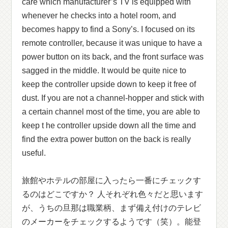
care which manufacturer’s TV is equipped with
whenever he checks into a hotel room, and
becomes happy to find a Sony’s. I focused on its
remote controller, because it was unique to have a
power button on its back, and the front surface was
sagged in the middle. It would be quite nice to
keep the controller upside down to keep it free of
dust. If you are not a channel-hopper and stick with
a certain channel most of the time, you are able to
keep t he controller upside down all the time and
find the extra power button on the back is really
useful.
旅館やホテルの部屋に入ったら一番にチェックす
るのはどこですか？ 人それぞれ色々だと思います
が、うちの旦那は職業柄、まず備え付けのテレビ
のメーカーをチェックするようです（笑）。能登