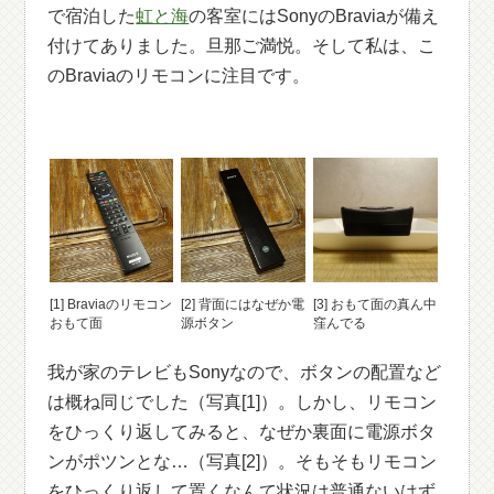
で宿泊した
虹と海
の客室にはSonyのBraviaが備え
付けてありました。旦那ご満悦。そして私は、こ
のBraviaのリモコンに注目です。
[1] Braviaのリモコン
[2] 背面にはなぜか電
[3] おもて面の真ん中
おもて面
源ボタン
窪んでる
我が家のテレビもSonyなので、ボタンの配置など
は概ね同じでした（写真[1]）。しかし、リモコン
をひっくり返してみると、なぜか裏面に電源ボタ
ンがポツンとな…（写真[2]）。そもそもリモコン
をひっくり返して置くなんて状況は普通ないはず