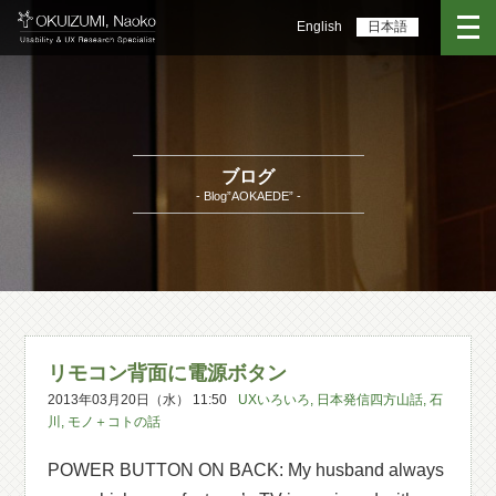
English
日本語
ブログ
- Blog”AOKAEDE” -
リモコン背面に電源ボタン
2013年03月20日（水） 11:50
UXいろいろ
,
日本発信四方山話
,
石
川
,
モノ＋コトの話
POWER BUTTON ON BACK: My husband always