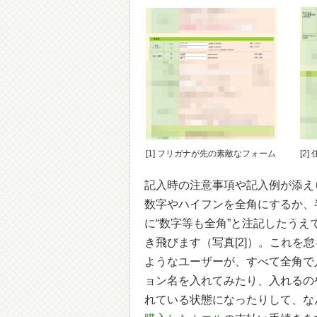
[1] フリガナが先の素敵なフォーム
[2
記入時の注意事項や記入例が添え
数字やハイフンを全角にするか、
に“数字等も全角”と注記したうえ
き飛びます（写真[2]）。これ
ようなユーザーが、すべて全角で
ョン名を入れてみたり、入れるの
れている状態になったりして、なん