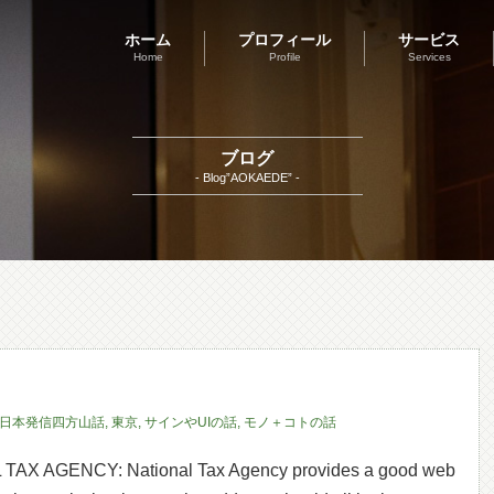
ホーム
プロフィール
サービス
Home
Profile
Services
ブログ
- Blog”AOKAEDE” -
日本発信四方山話
,
東京
,
サインやUIの話
,
モノ＋コトの話
X AGENCY: National Tax Agency provides a good web