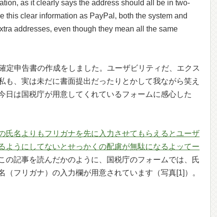
itation, as it clearly says the address should all be in two-
vide this clear information as PayPal, both the system and
xtra addresses, even though they mean all the same
、確定申告書の作成をしました。ユーザビリティだ、エクス
私も、実は未だに書面提出だったりとかして我ながら笑え
今日は国税庁が用意してくれているフォームに感心した
の氏名よりもフリガナを先に入力させてもらえるとユーザ
るようにしてないとせっかくの配慮が無駄になるよッてー
この記事を読んだかのように、国税庁のフォームでは、氏
名（フリガナ）の入力欄が用意されています（写真[1]）。