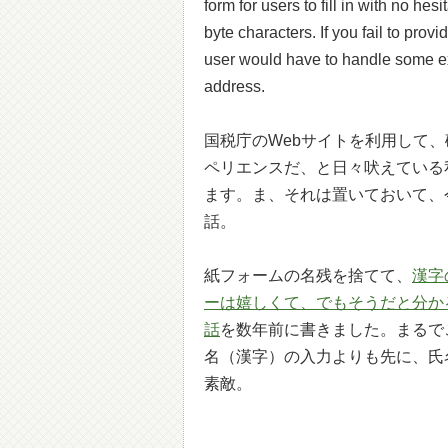
form for users to fill in with no hes
byte characters. If you fail to pro
user would have to handle some e
address.
国税庁のWebサイトを利用して
ペリエンスだ、と日々吠えている
ます。ま、それは置いておいて、
話。
紙フォームの名残を捨てて、
漢字
ーは嬉しくて、でもそうだと分か
話
を数年前に書きました。まるで
名（漢字）の入力よりも先に、氏
素敵。