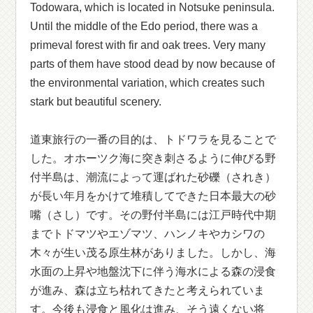
Todowara, which is located in Notsuke peninsula.
Until the middle of the Edo period, there was a
primeval forest with fir and oak trees. Very many
parts of them have stood dead by now because of
the environmental variation, which creates such
stark but beautiful scenery.
道東旅行の一番の目的は、トドワラを見ることで
した。オホーツク海に突き刺さるように伸びる野
付半島は、潮流によって運ばれた砂礫（されき）
が長い年月をかけて堆積してできた日本最大の砂
嘴（さし）です。その野付半島には江戸時代中期
までトドマツやエゾマツ、ハンノキやカシワの
木々が生い茂る原生林がありました。しかし、海
水面の上昇や地盤沈下に伴う海水による森の浸食
が進み、森は立ち枯れてきたと考えられていま
す。今後も浸食と風化は進み、そう遠くない将