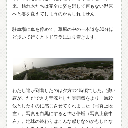
来、枯れ木たちは完全に姿を消して何もない湿原
へと姿を変えてしまうのかもしれません。
駐車場に車を停めて、草原の中の一本道を30分ほ
ど歩いて行くとトドワラに辿り着きます。
わたし達が到着したのは夕方の4時頃でした。濃い
霧が、ただでさえ荒涼とした雰囲気をより一層殺
伐としたものに感じさせてくれました（写真上段
左）。写真を白黒にすると怖さ倍増（写真上段中
右）。地球の終わりはこんな感じなのかもしれな