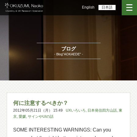
English
日本語
ブログ
- Blog”AOKAEDE” -
何に注意するべきか？
2012年05月21日（月） 15:49
UXいろいろ
,
日本発信四方山話
,
東
京
,
愛媛
,
サインやUIの話
SOME INTERESTING WARNINGS: Can you