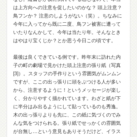
は上方向への注意を促したいのかな？ 頭上注意？
鳥フンか？ 注意のしようがない（笑）。ちなみに
今年に入ってから既に二度、鳥フン被害に遭って
いたりなんかして、今年は当たり年。そんなとき
はやはり宝くじか？とか思う今日この頃です。
最後は良くできている例です。昨年末に訪れた内
子の町の劇場で見かけた頭上注意の張り紙（写真
[3]）。スタッフの手作りという雰囲気がムンムン
ですが、ここの出っ張りに頭をぶつける人が多い
から、注意するように！というメッセージが楽し
く、分かりやすく描かれています。わざと紙が下
に半分はみ出るようにして貼っているのも秀逸。
木の出っ張りよりも先に、この紙に気づくのでみ
んな気をつけられる。張り紙でせっかくの雰囲気
が台無し…という意見もありそうだけど、イラス