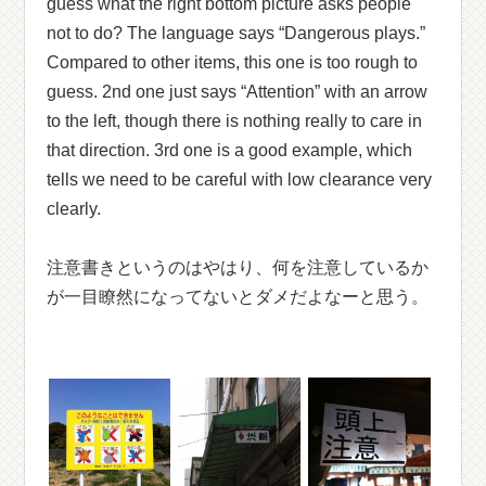
guess what the right bottom picture asks people
not to do? The language says “Dangerous plays.”
Compared to other items, this one is too rough to
guess. 2nd one just says “Attention” with an arrow
to the left, though there is nothing really to care in
that direction. 3rd one is a good example, which
tells we need to be careful with low clearance very
clearly.
注意書きというのはやはり、何を注意しているか
が一目瞭然になってないとダメだよなーと思う。