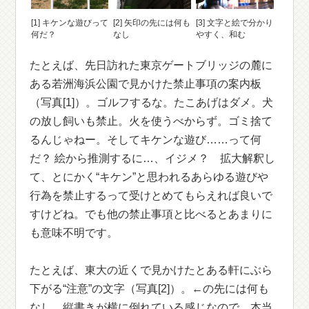
[1] キケンな遊びって
[2] 矢印の先には何も
[3] 文字と絵で分かり
何だ？
なし
やすく、和む
たとえば、先日訪れた東京ゲートブリッジの麓に
ある若洲海浜公園で見かけた禁止事項の案内板
（写真[1]）。ゴルフするな。たこあげはダメ。犬
の放し飼いも禁止。火を使うべからず。ゴミ捨て
るんじゃねー。そしてキケンな遊び……って何
だ？ 絵から推測するに…、イジメ？ 拡大解釈し
て、とにかく“キケン”と思われるあらゆる遊びや
行為を禁止するって受けとめてもらえれば良いで
すけどね。でも他の禁止事項と比べるとあまりに
も意味不明です。
たとえば、東大の近くで見かけたとある軒にぶら
下がる“注意”の文字（写真[2]）。←の先には何も
なし。縦書きが横に倒れている感じなので、本当